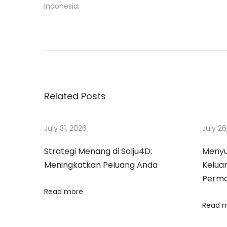
Indonesia.
P
P
A
r
s
o
e
a
v
l
s
i
-
Related Posts
o
u
t
u
s
s
u
July 31, 2026
July 26
n
p
l
Strategi Menang di Salju4D:
Menyu
o
d
a
Meningkatkan Peluang Anda
Kelua
s
a
Perma
t
n
v
Read more
:
P
Read 
e
i
r