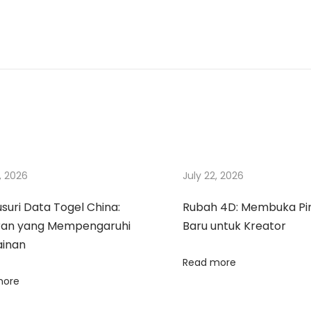
, 2026
July 22, 2026
suri Data Togel China:
Rubah 4D: Membuka Pin
ran yang Mempengaruhi
Baru untuk Kreator
inan
Read more
more