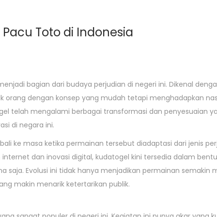
Pacu Toto di Indonesia
menjadi bagian dari budaya perjudian di negeri ini. Dikenal den
ak orang dengan konsep yang mudah tetapi menghadapkan nasi
togel telah mengalami berbagai transformasi dan penyesuaian y
 di negara ini.
bali ke masa ketika permainan tersebut diadaptasi dari jenis perj
nternet dan inovasi digital, kudatogel kini tersedia dalam bentu
a saja. Evolusi ini tidak hanya menjadikan permainan semakin
ang makin menarik ketertarikan publik.
ng sangat populer di negeri ini. Kegiatan ini punya akar yang ku