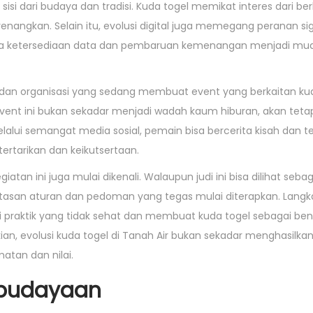
 sisi dari budaya dan tradisi. Kuda togel memikat interes dari be
angkan. Selain itu, evolusi digital juga memegang peranan si
a ketersediaan data dan pembaruan kemenangan menjadi mu
 dan organisasi yang sedang membuat event yang berkaitan ku
vent ini bukan sekadar menjadi wadah kaum hiburan, akan tetap
lalui semangat media sosial, pemain bisa bercerita kisah dan t
ertarikan dan keikutsertaan.
tan ini juga mulai dikenali. Walaupun judi ini bisa dilihat sebaga
asan aturan dan pedoman yang tegas mulai diterapkan. Langka
 praktik yang tidak sehat dan membuat kuda togel sebagai ben
n, evolusi kuda togel di Tanah Air bukan sekadar menghasilka
atan dan nilai.
ebudayaan