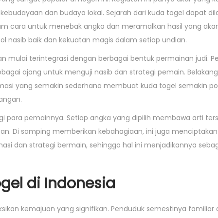
ebudayaan dan budaya lokal. Sejarah dari kuda togel dapat di
m cara untuk menebak angka dan meramalkan hasil yang akan 
bol nasib baik dan kekuatan magis dalam setiap undian.
an mulai terintegrasi dengan berbagai bentuk permainan judi. P
ebagai ajang untuk menguji nasib dan strategi pemain. Belakang
masi yang semakin sederhana membuat kuda togel semakin pop
angan.
agi para pemainnya. Setiap angka yang dipilih membawa arti ters
upan. Di samping memberikan kebahagiaan, ini juga menciptakan
i dan strategi bermain, sehingga hal ini menjadikannya sebag
el di Indonesia
yaksikan kemajuan yang signifikan. Penduduk semestinya familiar d