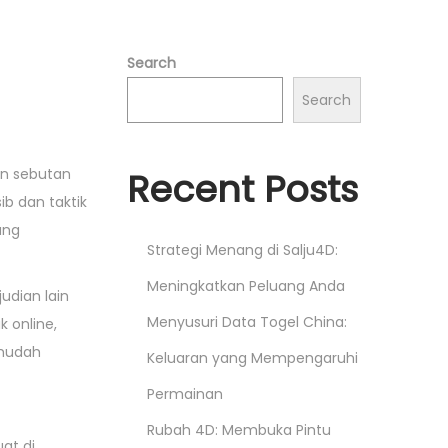
Search
Search
gan sebutan
Recent Posts
b dan taktik
ang
Strategi Menang di Salju4D:
Meningkatkan Peluang Anda
udian lain
Menyusuri Data Togel China:
k online,
 mudah
Keluaran yang Mempengaruhi
Permainan
Rubah 4D: Membuka Pintu
at di