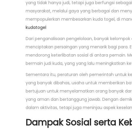
yang tidak hanya judi, tetapi juga berfungsi sebagai
masyarakat, melalui gaya yang berbagai dan menyen
mempopulerkan membesarkan kuda togel, di man
kudatogel
Dari penganalisaan pengelolaan, banyak kelompok
menciptakan persaingan yang menarik bagi para. E
mendorong keterlibatan sosial di antara pemain. Me
bermain judi kuda, yang yang lalu meningkatkan ket
Sementara itu, peraturan oleh pemerintah untuk kegia
yang banyak dibahas, usaha untuk memberikan bat
bertujuan untuk menyelamatkan orang banyak dari
yang aman dan bertanggung jawab. Dengan demikia
dalam aktivitas, tetapi juga meninjau aspek keselam
Dampak Sosial serta K