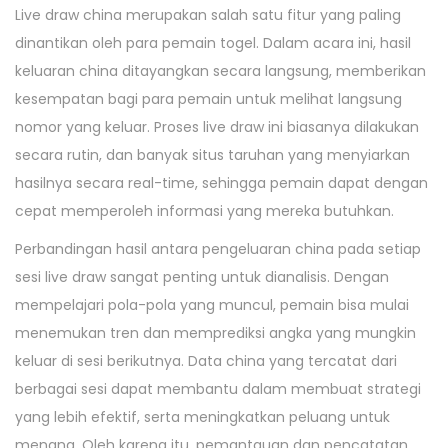
Live draw china merupakan salah satu fitur yang paling
dinantikan oleh para pemain togel. Dalam acara ini, hasil
keluaran china ditayangkan secara langsung, memberikan
kesempatan bagi para pemain untuk melihat langsung
nomor yang keluar. Proses live draw ini biasanya dilakukan
secara rutin, dan banyak situs taruhan yang menyiarkan
hasilnya secara real-time, sehingga pemain dapat dengan
cepat memperoleh informasi yang mereka butuhkan.
Perbandingan hasil antara pengeluaran china pada setiap
sesi live draw sangat penting untuk dianalisis. Dengan
mempelajari pola-pola yang muncul, pemain bisa mulai
menemukan tren dan memprediksi angka yang mungkin
keluar di sesi berikutnya. Data china yang tercatat dari
berbagai sesi dapat membantu dalam membuat strategi
yang lebih efektif, serta meningkatkan peluang untuk
menang. Oleh karena itu, pemantauan dan pencatatan