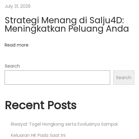
t
s
July 31, 2026
i
i
Strategi Menang di Salju4D:
s
Meningkatkan Peluang Anda
o
P
e
Read more
n
n
g
e
Search
l
Search
u
a
Recent Posts
r
a
n
Riwayat Togel Hongkong serta Evolusinya Sampai
d
Keluaran HK Pada Saat Ini
a