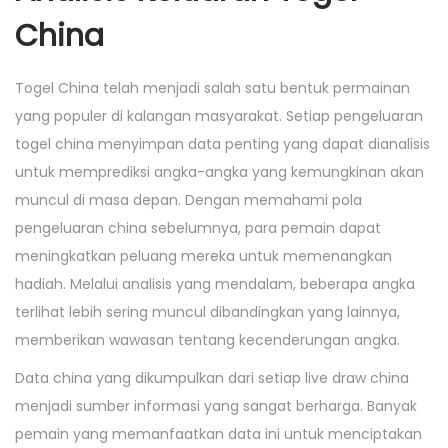
China
Togel China telah menjadi salah satu bentuk permainan
yang populer di kalangan masyarakat. Setiap pengeluaran
togel china menyimpan data penting yang dapat dianalisis
untuk memprediksi angka-angka yang kemungkinan akan
muncul di masa depan. Dengan memahami pola
pengeluaran china sebelumnya, para pemain dapat
meningkatkan peluang mereka untuk memenangkan
hadiah. Melalui analisis yang mendalam, beberapa angka
terlihat lebih sering muncul dibandingkan yang lainnya,
memberikan wawasan tentang kecenderungan angka.
Data china yang dikumpulkan dari setiap live draw china
menjadi sumber informasi yang sangat berharga. Banyak
pemain yang memanfaatkan data ini untuk menciptakan