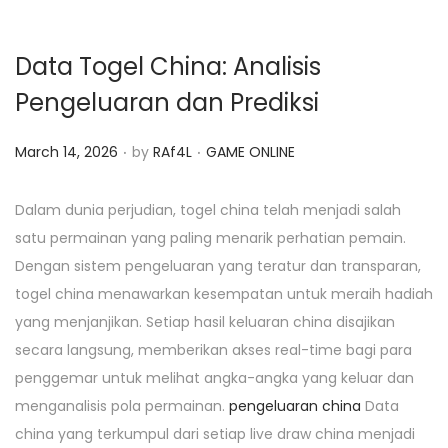
Data Togel China: Analisis
Pengeluaran dan Prediksi
.
.
P
P
March 14, 2026
by
RAf4L
GAME ONLINE
o
o
s
s
Dalam dunia perjudian, togel china telah menjadi salah
t
t
satu permainan yang paling menarik perhatian pemain.
e
e
Dengan sistem pengeluaran yang teratur dan transparan,
d
d
togel china menawarkan kesempatan untuk meraih hadiah
o
i
yang menjanjikan. Setiap hasil keluaran china disajikan
n
n
secara langsung, memberikan akses real-time bagi para
penggemar untuk melihat angka-angka yang keluar dan
menganalisis pola permainan.
pengeluaran china
Data
china yang terkumpul dari setiap live draw china menjadi