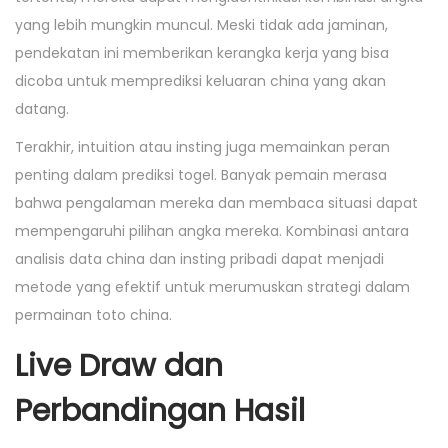
yang lebih mungkin muncul. Meski tidak ada jaminan,
pendekatan ini memberikan kerangka kerja yang bisa
dicoba untuk memprediksi keluaran china yang akan
datang.
Terakhir, intuition atau insting juga memainkan peran
penting dalam prediksi togel. Banyak pemain merasa
bahwa pengalaman mereka dan membaca situasi dapat
mempengaruhi pilihan angka mereka. Kombinasi antara
analisis data china dan insting pribadi dapat menjadi
metode yang efektif untuk merumuskan strategi dalam
permainan toto china.
Live Draw dan
Perbandingan Hasil