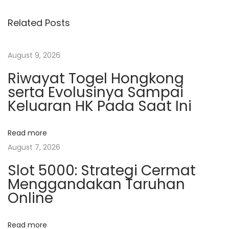
s
i
T
Related Posts
o
o
t
u
g
s
e
August 9, 2026
n
p
l
Riwayat Togel Hongkong
o
C
a
serta Evolusinya Sampai
s
h
Keluaran HK Pada Saat Ini
t
i
v
:
n
Read more
a
i
August 7, 2026
:
Slot 5000: Strategi Cermat
A
g
Menggandakan Taruhan
n
Online
a
a
l
i
Read more