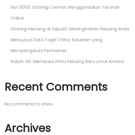
n
Slot 5000: Strategi Cermat Menggandakan Taruhan
P
Online
r
Strategi Menang di Salju4D: Meningkatkan Peluang Anda
e
d
Menyusuri Data Togel China: Keluaran yang
i
Mempengaruhi Permainan
k
Rubah 4D: Membuka Pintu Peluang Baru untuk Kreator
s
i
N
T
Recent Comments
e
o
x
g
No comments to show.
t
e
p
l
o
S
Archives
s
D