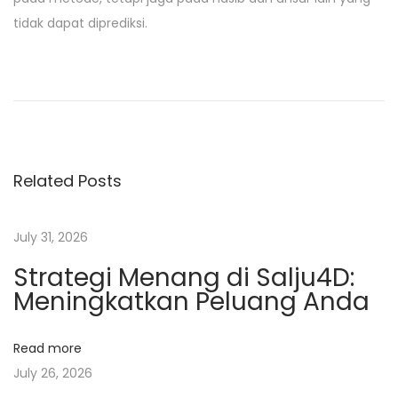
tidak dapat diprediksi.
P
P
I
r
o
o
e
n
v
t
s
i
o
Related Posts
o
g
t
u
e
s
l
July 31, 2026
n
p
s
Strategi Menang di Salju4D:
o
e
a
Meningkatkan Peluang Anda
s
r
t
t
v
Read more
:
a
July 26, 2026
A