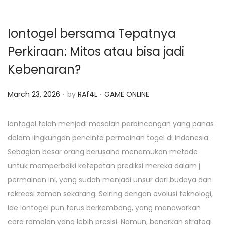
Iontogel bersama Tepatnya
Perkiraan: Mitos atau bisa jadi
Kebenaran?
.
.
P
P
March 23, 2026
by
RAf4L
GAME ONLINE
o
o
s
s
Iontogel telah menjadi masalah perbincangan yang panas
t
t
dalam lingkungan pencinta permainan togel di Indonesia.
e
e
Sebagian besar orang berusaha menemukan metode
d
d
untuk memperbaiki ketepatan prediksi mereka dalam j
o
i
permainan ini, yang sudah menjadi unsur dari budaya dan
n
n
rekreasi zaman sekarang. Seiring dengan evolusi teknologi,
ide iontogel pun terus berkembang, yang menawarkan
cara ramalan yang lebih presisi. Namun, benarkah strategi