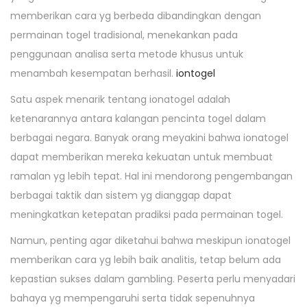
memberikan cara yg berbeda dibandingkan dengan
permainan togel tradisional, menekankan pada
penggunaan analisa serta metode khusus untuk
menambah kesempatan berhasil.
iontogel
Satu aspek menarik tentang ionatogel adalah
ketenarannya antara kalangan pencinta togel dalam
berbagai negara. Banyak orang meyakini bahwa ionatogel
dapat memberikan mereka kekuatan untuk membuat
ramalan yg lebih tepat. Hal ini mendorong pengembangan
berbagai taktik dan sistem yg dianggap dapat
meningkatkan ketepatan pradiksi pada permainan togel.
Namun, penting agar diketahui bahwa meskipun ionatogel
memberikan cara yg lebih baik analitis, tetap belum ada
kepastian sukses dalam gambling. Peserta perlu menyadari
bahaya yg mempengaruhi serta tidak sepenuhnya