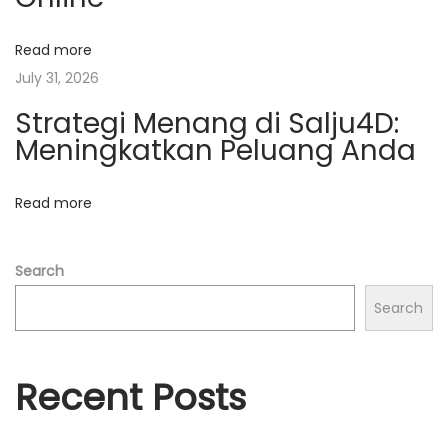
a
e
n
Read more
t
j
July 31, 2026
a
i
Strategi Menang di Salju4D:
d
Meningkatkan Peluang Anda
o
i
F
Read more
n
a
v
o
Search
r
Search
i
t
Recent Posts
d
i
G