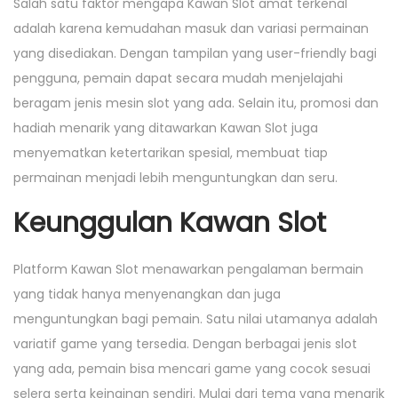
Salah satu faktor mengapa Kawan Slot amat terkenal
adalah karena kemudahan masuk dan variasi permainan
yang disediakan. Dengan tampilan yang user-friendly bagi
pengguna, pemain dapat secara mudah menjelajahi
beragam jenis mesin slot yang ada. Selain itu, promosi dan
hadiah menarik yang ditawarkan Kawan Slot juga
menyematkan ketertarikan spesial, membuat tiap
permainan menjadi lebih menguntungkan dan seru.
Keunggulan Kawan Slot
Platform Kawan Slot menawarkan pengalaman bermain
yang tidak hanya menyenangkan dan juga
menguntungkan bagi pemain. Satu nilai utamanya adalah
variatif game yang tersedia. Dengan berbagai jenis slot
yang ada, pemain bisa mencari game yang cocok sesuai
selera serta keinginan sendiri. Mulai dari tema yang menarik