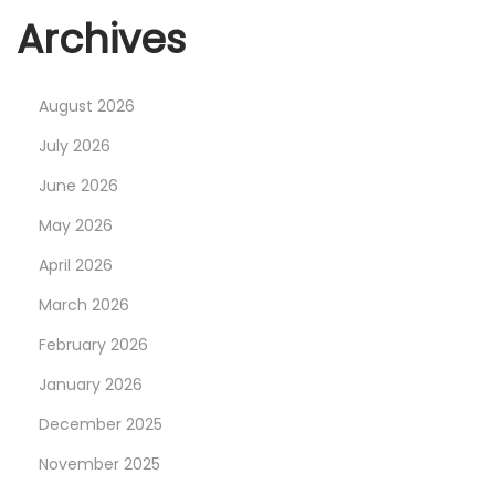
T
Archives
a
r
August 2026
u
h
July 2026
a
June 2026
n
May 2026
?
April 2026
N
L
e
e
March 2026
x
g
February 2026
t
e
January 2026
p
n
o
d
December 2025
s
a
November 2025
t
s