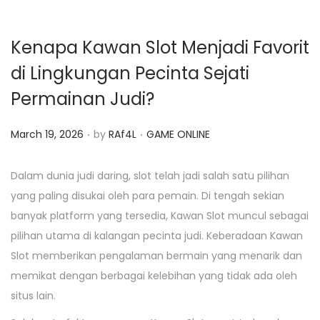
Kenapa Kawan Slot Menjadi Favorit
di Lingkungan Pecinta Sejati
Permainan Judi?
.
.
P
P
March 19, 2026
by
RAf4L
GAME ONLINE
o
o
s
s
Dalam dunia judi daring, slot telah jadi salah satu pilihan
t
t
yang paling disukai oleh para pemain. Di tengah sekian
e
e
banyak platform yang tersedia, Kawan Slot muncul sebagai
d
d
pilihan utama di kalangan pecinta judi. Keberadaan Kawan
o
i
Slot memberikan pengalaman bermain yang menarik dan
n
n
memikat dengan berbagai kelebihan yang tidak ada oleh
situs lain.