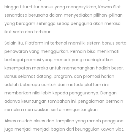
hingga fitur-fitur bonus yang mengasyikkan, Kawan Slot
senantiasa berusaha dalam menyediakan pilihan-pilihan
yang beragam sehingga setiap pengguna akan merasa
ikut serta dan terhibur.
Selain itu, Platform ini terkenal memiliki sistem bonus serta
penawaran yang menggiurkan. Pemain bisa menikmati
berbagai promosi yang menarik yang meningkatkan
kesempatan mereka untuk memenangkan hadiah besar.
Bonus selamat datang, program, dan promosi harian
adalah beberapa contoh dari metode platform ini
memberikan nilai lebih kepada penggunanya. Dengan
adanya keuntungan tambahan ini, pengalaman bermain
semakin memuaskan serta menguntungkan.
Akses mudah akses dan tampilan yang ramah pengguna
juga menjadi menjadi bagian dari keunggulan Kawan Slot.