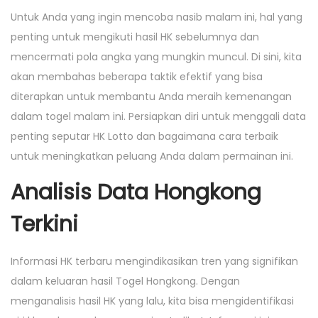
Untuk Anda yang ingin mencoba nasib malam ini, hal yang
penting untuk mengikuti hasil HK sebelumnya dan
mencermati pola angka yang mungkin muncul. Di sini, kita
akan membahas beberapa taktik efektif yang bisa
diterapkan untuk membantu Anda meraih kemenangan
dalam togel malam ini. Persiapkan diri untuk menggali data
penting seputar HK Lotto dan bagaimana cara terbaik
untuk meningkatkan peluang Anda dalam permainan ini.
Analisis Data Hongkong
Terkini
Informasi HK terbaru mengindikasikan tren yang signifikan
dalam keluaran hasil Togel Hongkong. Dengan
menganalisis hasil HK yang lalu, kita bisa mengidentifikasi