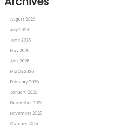
Archives
a
k
August 2026
a
n
July 2026
L
June 2026
i
May 2026
n
April 2026
k
S
March 2026
e
February 2026
t
January 2026
o
r
December 2025
a
November 2025
n
October 2025
Q