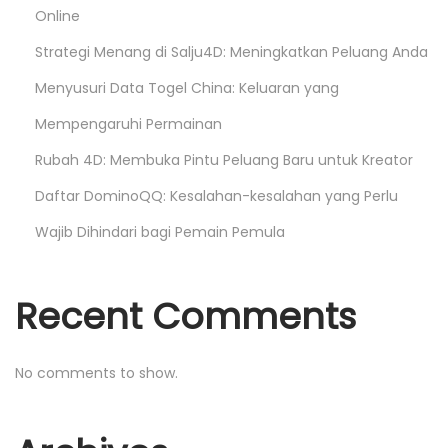
Online
n
t
Strategi Menang di Salju4D: Meningkatkan Peluang Anda
u
Menyusuri Data Togel China: Keluaran yang
n
Mempengaruhi Permainan
g
k
Rubah 4D: Membuka Pintu Peluang Baru untuk Kreator
a
Daftar DominoQQ: Kesalahan-kesalahan yang Perlu
n
Wajib Dihindari bagi Pemain Pemula
:
M
e
Recent Comments
n
g
No comments to show.
g
u
n