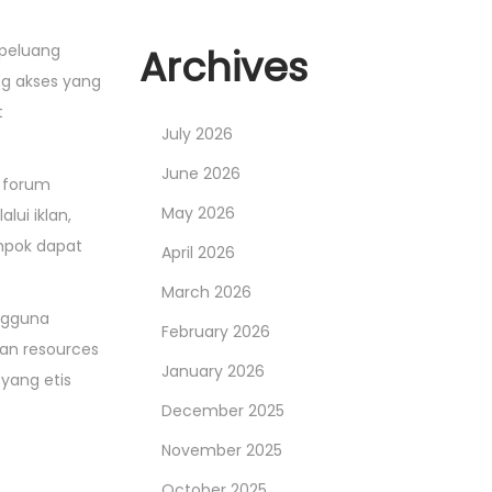
 peluang
Archives
ng akses yang
t
July 2026
June 2026
a forum
May 2026
ui iklan,
ompok dapat
April 2026
March 2026
engguna
February 2026
kan resources
January 2026
yang etis
December 2025
November 2025
October 2025