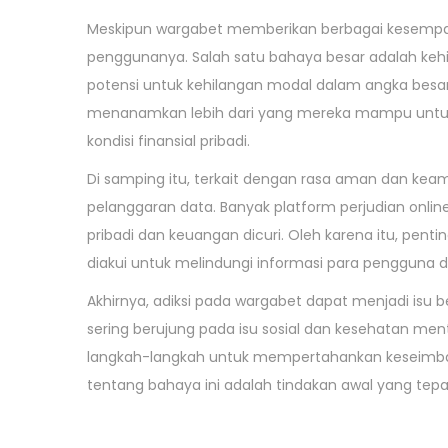
Meskipun wargabet memberikan berbagai kesempatan
penggunanya. Salah satu bahaya besar adalah keh
potensi untuk kehilangan modal dalam angka besa
menanamkan lebih dari yang mereka mampu untuk h
kondisi finansial pribadi.
Di samping itu, terkait dengan rasa aman dan ke
pelanggaran data. Banyak platform perjudian onl
pribadi dan keuangan dicuri. Oleh karena itu, pe
diakui untuk melindungi informasi para pengguna d
Akhirnya, adiksi pada wargabet dapat menjadi isu b
sering berujung pada isu sosial dan kesehatan ment
langkah-langkah untuk mempertahankan keseimbang
tentang bahaya ini adalah tindakan awal yang te
P
P
I