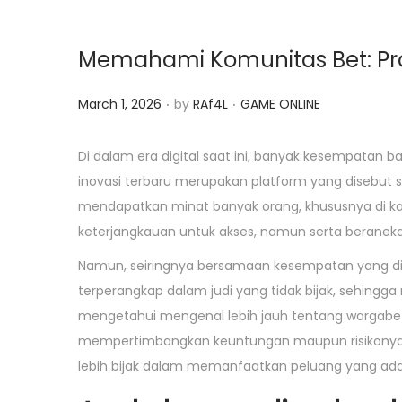
Memahami Komunitas Bet: Pro
.
.
P
P
March 1, 2026
by
RAf4L
GAME ONLINE
o
o
s
s
Di dalam era digital saat ini, banyak kesempatan ba
t
t
inovasi terbaru merupakan platform yang disebut 
e
e
mendapatkan minat banyak orang, khususnya di ka
d
d
keterjangkauan untuk akses, namun serta beraneka
o
i
Namun, seiringnya bersamaan kesempatan yang dita
n
n
terperangkap dalam judi yang tidak bijak, sehingga 
mengetahui mengenal lebih jauh tentang wargabet
mempertimbangkan keuntungan maupun risikonya.
lebih bijak dalam memanfaatkan peluang yang ada