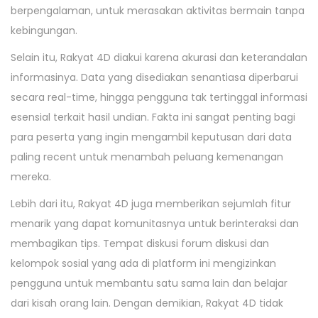
berpengalaman, untuk merasakan aktivitas bermain tanpa
kebingungan.
Selain itu, Rakyat 4D diakui karena akurasi dan keterandalan
informasinya. Data yang disediakan senantiasa diperbarui
secara real-time, hingga pengguna tak tertinggal informasi
esensial terkait hasil undian. Fakta ini sangat penting bagi
para peserta yang ingin mengambil keputusan dari data
paling recent untuk menambah peluang kemenangan
mereka.
Lebih dari itu, Rakyat 4D juga memberikan sejumlah fitur
menarik yang dapat komunitasnya untuk berinteraksi dan
membagikan tips. Tempat diskusi forum diskusi dan
kelompok sosial yang ada di platform ini mengizinkan
pengguna untuk membantu satu sama lain dan belajar
dari kisah orang lain. Dengan demikian, Rakyat 4D tidak