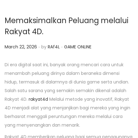
Memaksimalkan Peluang melalui
Rakyat 4D.
.
.
P
P
March 22, 2026
by
RAf4L
GAME ONLINE
o
o
s
s
Di era digital saat ini, banyak orang mencari cara untuk
t
t
menambah peluang dirinya dalam beraneka dimensi
e
e
hidup, termasuk di dalamnya di dunia game serta undian.
d
d
Salah satu sarana yang semakin semakin dikenal adalah
o
i
Rakyat 4D.
rakyat4d
Melalui metode yang inovatif, Rakyat
n
n
4D menjadi alat yang menjanjikan bagi mereka yang ingin
berhasrat menggali peruntungan mereka melalui cara
yang menyenangkan dan menarik.
Rakyat 4D memberikan peluang bagi semua penggunanya