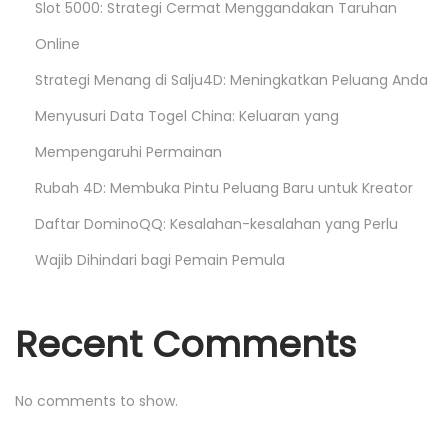
Slot 5000: Strategi Cermat Menggandakan Taruhan
a
Online
t
4
Strategi Menang di Salju4D: Meningkatkan Peluang Anda
D
Menyusuri Data Togel China: Keluaran yang
.
Mempengaruhi Permainan
N
M
e
e
Rubah 4D: Membuka Pintu Peluang Baru untuk Kreator
x
n
Daftar DominoQQ: Kesalahan-kesalahan yang Perlu
t
g
Wajib Dihindari bagi Pemain Pemula
p
o
o
p
s
t
Recent Comments
t
i
:
m
No comments to show.
a
l