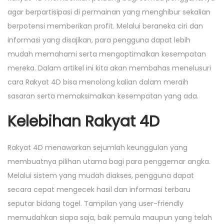
agar berpartisipasi di permainan yang menghibur sekalian
berpotensi memberikan profit. Melalui beraneka ciri dan
informasi yang disajikan, para pengguna dapat lebih
mudah memahami serta mengoptimalkan kesempatan
mereka. Dalam artikel ini kita akan membahas menelusuri
cara Rakyat 4D bisa menolong kalian dalam meraih
sasaran serta memaksimalkan kesempatan yang ada.
Kelebihan Rakyat 4D
Rakyat 4D menawarkan sejumlah keunggulan yang
membuatnya pilihan utama bagi para penggemar angka.
Melalui sistem yang mudah diakses, pengguna dapat
secara cepat mengecek hasil dan informasi terbaru
seputar bidang togel. Tampilan yang user-friendly
memudahkan siapa saja, baik pemula maupun yang telah