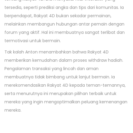
tersedia, seperti prediksi angka dan tips dari komunitas. Ia
berpendapat, Rakyat 4D bukan sekadar permainan,
melainkan membangun hubungan antar pemain dengan
forum yang aktif. Hal ini membuatnya sangat terlibat dan
termotivasi untuk bermain.
Tak kalah Anton menambahkan bahwa Rakyat 4D
memberikan kemudahan dalam proses withdraw hadiah.
Pengalaman transaksi yang lincah dan aman
membuatnya tidak bimbang untuk lanjut bermain. Ia
merekomendasikan Rakyat 4D kepada teman-temannya,
serta menurutnya ini merupakan pilihan terbaik untuk
mereka yang ingin mengoptimalkan peluang kemenangan
mereka.
P
P
M
r
e