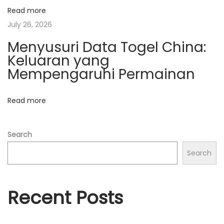
a
g
Read more
A
t
July 26, 2026
n
Menyusuri Data Togel China:
d
i
Keluaran yang
a
Mempengaruhi Permainan
o
m
e
Read more
n
l
a
l
Search
u
Search
i
R
Recent Posts
a
k
y