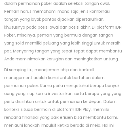
dalam permainan poker adalah selekasi tangan awal.
Pemain harus memahami mana saja jenis kombinasi
tangan yang layak pantas dijadikan dipertaruhkan,
khususnya pada posisi awal dan posisi akhir. Di platform IDN
Poker, misalnya, pemain yang bermula dengan tangan
yang solid memiliki peluang yang lebih tinggi untuk meraih
pot. Menyaring tangan yang tepat tepat dapat membantu
Anda meminimalkan kerugian dan meningkatkan untung.
Di samping itu, manajemen chip dan bankroll
management adalah kunci untuk bertahan dalam
permainan poker. Kamu perlu mengetahui berapa banyak
uang yang siap kamu investasikan serta berapa yang yang
perlu disisihkan untuk untuk permainan ke depan. Dalam
konteks situasi bermain di platform IDN Play, memiliki
rencana finansial yang baik efisien bisa membantu kamu
menjauhi langkah impulsif ketika berada di meja. Hal ini