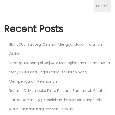
k
Search
e
r
Recent Posts
K
a
m
Slot 5000: Strategi Cermat Menggandakan Taruhan
u
Online
d
i
Strategi Menang di Salju4D: Meningkatkan Peluang Anda
I
Menyusuri Data Togel China: Keluaran yang
D
Mempengaruhi Permainan
N
P
Rubah 4D: Membuka Pintu Peluang Baru untuk Kreator
l
Daftar DominoQQ: Kesalahan-kesalahan yang Perlu
a
Wajib Dihindari bagi Pemain Pemula
y