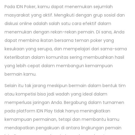
Pada IDN Poker, kamu dapat menemukan sejumlah
masyarakat yang aktif. Mengikuti dengan grup sosial dan
diskusi online adalah salah satu cara efektif dalam
menemukan dengan rekan-rekan pemain. Di sana, Anda
dapat membina ikatan bersama teman poker yang
kesukaan yang serupa, dan mempelajari dari sama-sama
Keterlibatan dalam komunitas sering membuahkan hasil
yang lebih cepat dalam membangun kemampuan
bermain kamu.
Selain itu tak jarang meskipun bermain dalam bentuk tim
atau kompetisi bisa jadi wadah yang ideal dalam
memperluas jaringan Anda. Bergabung dalam turnamen
pada platform IDN Play tidak hanya meningkatkan
kemampuan permainan, tetapi dan membantu kamu
mendapatkan pengakuan di antara lingkungan pemain