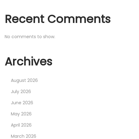
:
P
Recent Comments
a
n
No comments to show.
d
u
a
Archives
n
U
August 2026
t
u
July 2026
h
June 2026
N
B
May 2026
e
o
April 2026
x
c
t
o
March 2026