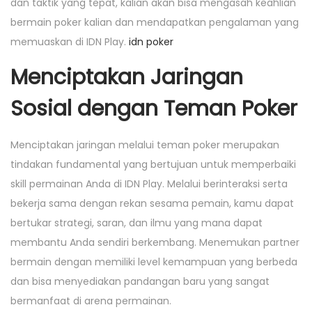
dan taktik yang tepat, kalian akan bisa mengasah keahlian
bermain poker kalian dan mendapatkan pengalaman yang
memuaskan di IDN Play.
idn poker
Menciptakan Jaringan
Sosial dengan Teman Poker
Menciptakan jaringan melalui teman poker merupakan
tindakan fundamental yang bertujuan untuk memperbaiki
skill permainan Anda di IDN Play. Melalui berinteraksi serta
bekerja sama dengan rekan sesama pemain, kamu dapat
bertukar strategi, saran, dan ilmu yang mana dapat
membantu Anda sendiri berkembang. Menemukan partner
bermain dengan memiliki level kemampuan yang berbeda
dan bisa menyediakan pandangan baru yang sangat
bermanfaat di arena permainan.