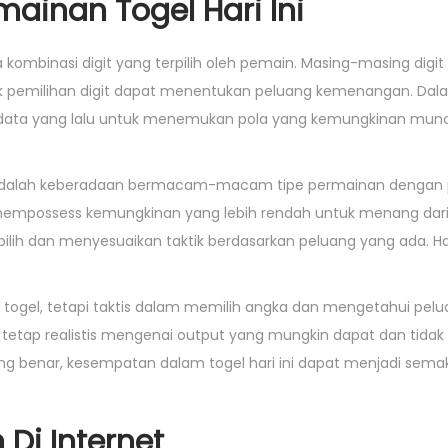
inan Togel Hari Ini
 kombinasi digit yang terpilih oleh pemain. Masing-masing dig
ktik pemilihan digit dapat menentukan peluang kemenangan. Da
i data yang lalu untuk menemukan pola yang kemungkinan munc
el adalah keberadaan bermacam-macam tipe permainan dengan
mempossess kemungkinan yang lebih rendah untuk menang dari
ilih dan menyesuaikan taktik berdasarkan peluang yang ada. Hal 
ogel, tetapi taktis dalam memilih angka dan mengetahui pelu
tap realistis mengenai output yang mungkin dapat dan tidak 
g benar, kesempatan dalam togel hari ini dapat menjadi sema
 Di Internet