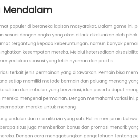
a Mendalam
at populer di beraneka lapisan masyarakat. Dalam game ini, p
esuai dengan angka yang akan ditarik dikeluarkan oleh pihak
i amat tergantung kepada keberuntungan, namun banyak pemai
gkatkan kesempatan mereka. Melalui ketersediaan aksesibilita
ne, menyediakan sensasi yang lebih nyaman dan praktis.
riasi terkait jenis permainan yang ditawarkan. Pemain bisa mem
i mana setiap memiliki metode bermain dan peluang menang yang
sulitan dan imbalan yang bervariasi, idan peserta dapat meng
mereka mengenai permainan. Dengan memahami variasi ini, p
 kesempatan mereka untuk menang.
 yang andalan dan memiliki izin yang sah. Hal ini menjamin bahwa
berapa situs juga memberikan bonus dan promosi menarik yang
ereka. Dengan cara menggabungkan pengetahuan tentang pe