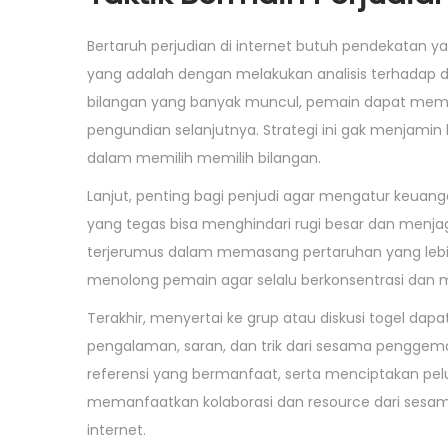
Bertaruh perjudian di internet butuh pendekatan y
yang adalah dengan melakukan analisis terhadap 
bilangan yang banyak muncul, pemain dapat memp
pengundian selanjutnya. Strategi ini gak menjami
dalam memilih memilih bilangan.
Lanjut, penting bagi penjudi agar mengatur keuanga
yang tegas bisa menghindari rugi besar dan menja
terjerumus dalam memasang pertaruhan yang lebi
menolong pemain agar selalu berkonsentrasi dan 
Terakhir, menyertai ke grup atau diskusi togel dap
pengalaman, saran, dan trik dari sesama penggemar
referensi yang bermanfaat, serta menciptakan 
memanfaatkan kolaborasi dan resource dari sesam
internet.