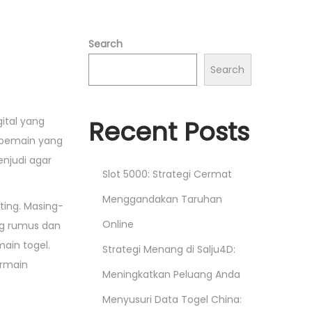
Search
Search
ital yang
Recent Posts
h pemain yang
enjudi agar
Slot 5000: Strategi Cermat
Menggandakan Taruhan
ing. Masing-
Online
ng rumus dan
ain togel.
Strategi Menang di Salju4D:
ermain
Meningkatkan Peluang Anda
Menyusuri Data Togel China: