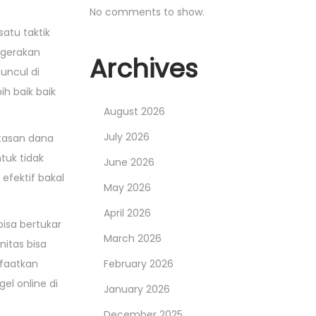
No comments to show.
atu taktik
rgerakan
Archives
uncul di
h baik baik
August 2026
July 2026
atasan dana
tuk tidak
June 2026
fektif bakal
May 2026
April 2026
bisa bertukar
March 2026
itas bisa
faatkan
February 2026
l online di
January 2026
December 2025