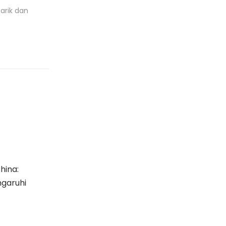
arik dan
hina:
garuhi