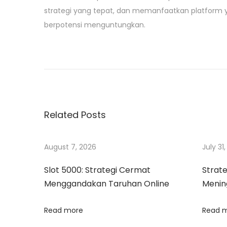
strategi yang tepat, dan memanfaatkan platform 
berpotensi menguntungkan.
P
P
R
r
T
o
e
P
v
S
s
i
l
Related Posts
o
o
t
u
t
s
S
August 7, 2026
July 31
n
p
l
Slot 5000: Strategi Cermat
Strate
o
o
a
Menggandakan Taruhan Online
Menin
s
t
t
O
v
Read more
Read 
:
n