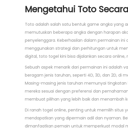
Mengetahui Toto Secar
Toto adalah salah satu bentuk game angka yang am
memutuskan beberapa angka dengan harapan akan s
penyelenggara. Keberhasilan dalam permainan in
menggunakan strategi dan perhitungan untuk menin
digital, toto togel kini bisa dijalankan secara onli
Sebuah aspek menarik dari permainan ini adalah va
beragam jenis taruhan, seperti 4D, 3D, dan 2D, d
Masing-masing jenis taruhan memunyai tingkatan ke
mereka sesuai dengan preferensi dan pemahaman 
membuat pilihan yang lebih baik dan menambah
Di ranah togel online, penting untuk memilih situs
mendapatkan yang dipermain adil dan nyaman. Be
dimanfaatkan pemain untuk memperkuat modal m