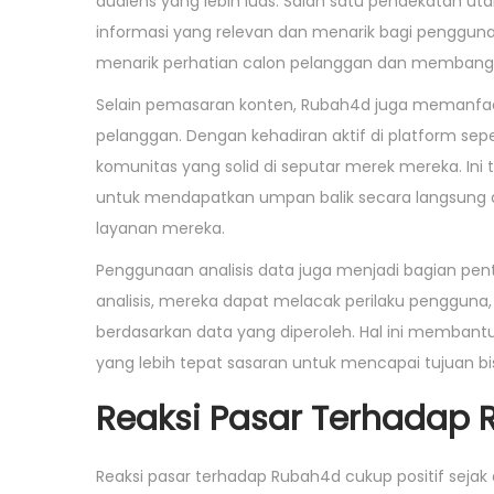
audiens yang lebih luas. Salah satu pendekatan 
informasi yang relevan dan menarik bagi penggun
menarik perhatian calon pelanggan dan membang
Selain pemasaran konten, Rubah4d juga memanfaat
pelanggan. Dengan kehadiran aktif di platform se
komunitas yang solid di seputar merek mereka. In
untuk mendapatkan umpan balik secara langsung 
layanan mereka.
Penggunaan analisis data juga menjadi bagian pen
analisis, mereka dapat melacak perilaku penggu
berdasarkan data yang diperoleh. Hal ini memban
yang lebih tepat sasaran untuk mencapai tujuan bi
Reaksi Pasar Terhadap
Reaksi pasar terhadap Rubah4d cukup positif seja