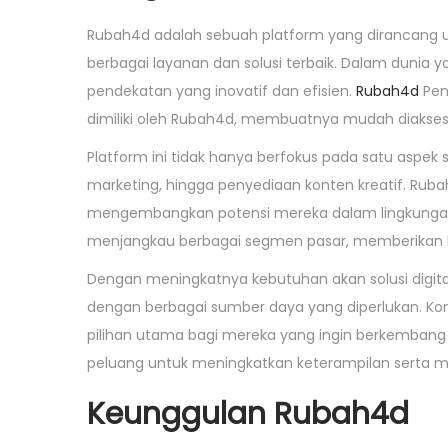
Rubah4d adalah sebuah platform yang dirancang 
berbagai layanan dan solusi terbaik. Dalam duni
pendekatan yang inovatif dan efisien.
Rubah4d
Pen
dimiliki oleh Rubah4d, membuatnya mudah diakses
Platform ini tidak hanya berfokus pada satu aspek
marketing, hingga penyediaan konten kreatif. Ruba
mengembangkan potensi mereka dalam lingkungan di
menjangkau berbagai segmen pasar, memberikan
Dengan meningkatnya kebutuhan akan solusi dig
dengan berbagai sumber daya yang diperlukan. Ko
pilihan utama bagi mereka yang ingin berkembang d
peluang untuk meningkatkan keterampilan serta m
Keunggulan Rubah4d