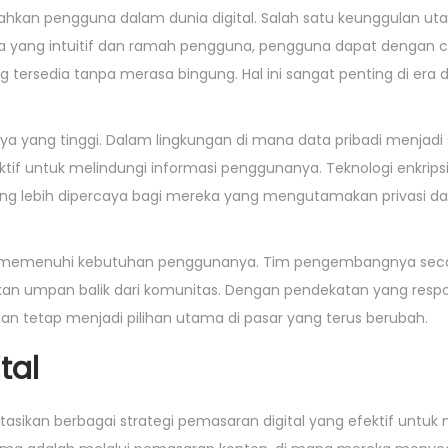
kan pengguna dalam dunia digital. Salah satu keunggulan u
a yang intuitif dan ramah pengguna, pengguna dapat dengan 
rsedia tanpa merasa bingung. Hal ini sangat penting di era dig
ya yang tinggi. Dalam lingkungan di mana data pribadi menjadi
if untuk melindungi informasi penggunanya. Teknologi enkripsi
ng lebih dipercaya bagi mereka yang mengutamakan privasi d
tuk memenuhi kebutuhan penggunanya. Tim pengembangnya seca
n umpan balik dari komunitas. Dengan pendekatan yang respons
tetap menjadi pilihan utama di pasar yang terus berubah.
tal
asikan berbagai strategi pemasaran digital yang efektif untu