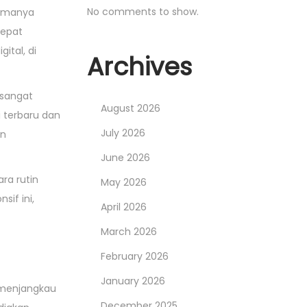
No comments to show.
tamanya
cepat
ital, di
Archives
 sangat
August 2026
 terbaru dan
July 2026
an
June 2026
ra rutin
May 2026
if ini,
April 2026
March 2026
February 2026
January 2026
k menjangkau
December 2025