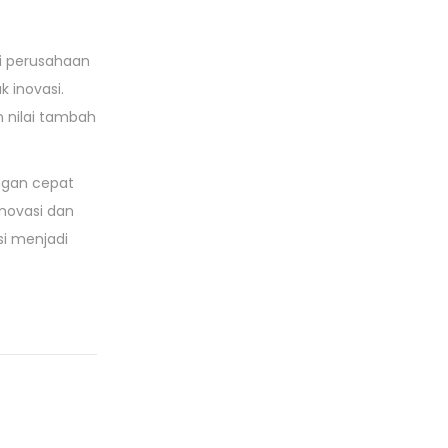
i perusahaan
 inovasi.
 nilai tambah
ngan cepat
novasi dan
i menjadi