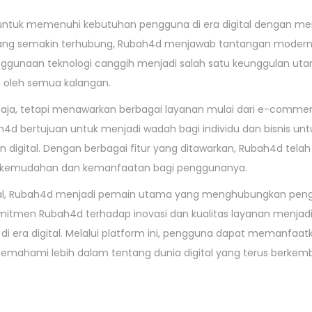
untuk memenuhi kebutuhan pengguna di era digital dengan m
a yang semakin terhubung, Rubah4d menjawab tantangan moder
ggunaan teknologi canggih menjadi salah satu keunggulan ut
 oleh semua kalangan.
 saja, tetapi menawarkan berbagai layanan mulai dari e-commerc
h4d bertujuan untuk menjadi wadah bagi individu dan bisnis unt
gital. Dengan berbagai fitur yang ditawarkan, Rubah4d telah 
 kemudahan dan kemanfaatan bagi penggunanya.
ital, Rubah4d menjadi pemain utama yang menghubungkan pe
mitmen Rubah4d terhadap inovasi dan kualitas layanan menjad
i era digital. Melalui platform ini, pengguna dapat memanfaat
emahami lebih dalam tentang dunia digital yang terus berkem