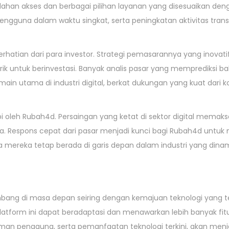
udahan akses dan berbagai pilihan layanan yang disesuaikan den
 pengguna dalam waktu singkat, serta peningkatan aktivitas tran
hatian dari para investor. Strategi pemasarannya yang inovati
rik untuk berinvestasi. Banyak analis pasar yang memprediksi 
in utama di industri digital, berkat dukungan yang kuat dari 
i oleh Rubah4d. Persaingan yang ketat di sektor digital memak
a. Respons cepat dari pasar menjadi kunci bagi Rubah4d untuk
ereka tetap berada di garis depan dalam industri yang dinami
ang di masa depan seiring dengan kemajuan teknologi yang t
latform ini dapat beradaptasi dan menawarkan lebih banyak fit
 pengguna, serta pemanfaatan teknologi terkini, akan menja