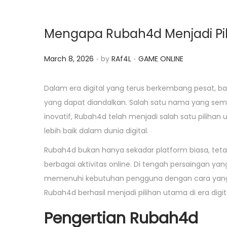
Mengapa Rubah4d Menjadi Pili
.
.
P
P
March 8, 2026
by
RAf4L
GAME ONLINE
o
o
s
s
Dalam era digital yang terus berkembang pesat, b
t
t
yang dapat diandalkan. Salah satu nama yang sema
e
e
inovatif, Rubah4d telah menjadi salah satu pili
d
d
lebih baik dalam dunia digital.
o
i
Rubah4d bukan hanya sekadar platform biasa, tet
n
n
berbagai aktivitas online. Di tengah persaingan y
memenuhi kebutuhan pengguna dengan cara yang 
Rubah4d berhasil menjadi pilihan utama di era digi
Pengertian Rubah4d