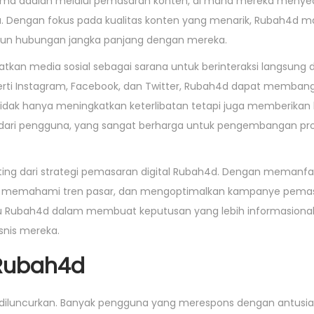
utama adalah melalui pemasaran konten, di mana mereka menye
a. Dengan fokus pada kualitas konten yang menarik, Rubah4d
un hubungan jangka panjang dengan mereka.
kan media sosial sebagai sarana untuk berinteraksi langsung
perti Instagram, Facebook, dan Twitter, Rubah4d dapat memban
i tidak hanya meningkatkan keterlibatan tetapi juga memberika
dari pengguna, yang sangat berharga untuk pengembangan pr
ting dari strategi pemasaran digital Rubah4d. Dengan memanfa
na, memahami tren pasar, dan mengoptimalkan kampanye pema
tu Rubah4d dalam membuat keputusan yang lebih informasional 
snis mereka.
 Rubah4d
k diluncurkan. Banyak pengguna yang merespons dengan antusia