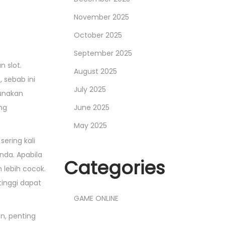
November 2025
October 2025
September 2025
 slot.
August 2025
 sebab ini
July 2025
unakan
ng
June 2025
May 2025
ering kali
nda. Apabila
Categories
 lebih cocok.
tinggi dapat
GAME ONLINE
n, penting