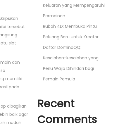
Keluaran yang Mempengaruhi
Permainan
kripsikan
Rubah 4D: Membuka Pintu
lai tersebut
Langsung
Peluang Baru untuk Kreator
atu slot
Daftar DominoQQ:
Kesalahan-kesalahan yang
rmain dan
Perlu Wajib Dihindari bagi
isa
ng memiliki
Pemain Pemula
asil pada
Recent
cap dibagikan
ih baik agar
Comments
ebih mudah