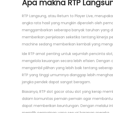
Apa makna RTP Langsu
RTP Langsung, atau Return to Player Live, merupak
angka rata hasil yang mungkin diperoleh oleh pemai
menggambarkan seberapa banyak taruhan yang dik
memberikan penjelasan seketika tentang kinerja p
machine sedang memberikan kembali yang mengun
Ide RTP amat penting untuk sejumlah pencinta s
mengelola keuangan secara lebih efisien. Dengan 
mengambil pilihan yang lebih baik tentang seberap
RTP yang tinggi umumnya dianggap lebih menghasi
jangka pendek dapat sangat beragam.
Biasanya, RTP slot gacor atau slot yang kerap memb
dalam komunitas pemain pemain agar membantu 
dapat memberikan keuntungan. Dengan melalui inf
memilih permainan yang sesuai harapan mereka.