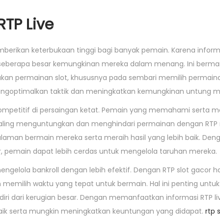
TP Live
erikan keterbukaan tinggi bagi banyak pemain. Karena inform
t seberapa besar kemungkinan mereka dalam menang. Ini berma
ukan permainan slot, khususnya pada sembari memilih permain
 mengoptimalkan taktik dan meningkatkan kemungkinan untung m
kompetitif di persaingan ketat. Pemain yang memahami serta
aling menguntungkan dan menghindari permainan dengan RTP r
an bermain mereka serta meraih hasil yang lebih baik. Den
r, pemain dapat lebih cerdas untuk mengelola taruhan mereka.
elola bankroll dengan lebih efektif. Dengan RTP slot gacor har
memilih waktu yang tepat untuk bermain. Hal ini penting untu
ri dari kerugian besar. Dengan memanfaatkan informasi RTP li
aik serta mungkin meningkatkan keuntungan yang didapat.
rtp 