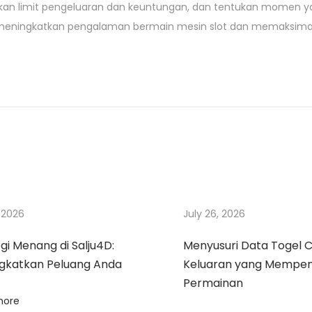
pkan limit pengeluaran dan keuntungan, dan tentukan momen y
pat meningkatkan pengalaman bermain mesin slot dan memaksim
, 2026
July 26, 2026
gi Menang di Salju4D:
Menyusuri Data Togel C
gkatkan Peluang Anda
Keluaran yang Mempen
Permainan
more