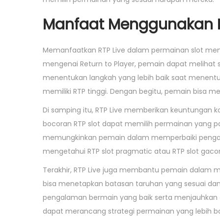
Manfaat Menggunakan R
Memanfaatkan RTP Live dalam permainan slot memb
mengenai Return to Player, pemain dapat meliha
menentukan langkah yang lebih baik saat menent
memiliki RTP tinggi. Dengan begitu, pemain bisa
Di samping itu, RTP Live memberikan keuntungan 
bocoran RTP slot dapat memilih permainan yang p
memungkinkan pemain dalam memperbaiki pengalam
mengetahui RTP slot pragmatic atau RTP slot gaco
Terakhir, RTP Live juga membantu pemain dalam meng
bisa menetapkan batasan taruhan yang sesuai dan 
pengalaman bermain yang baik serta menjauhkan di
dapat merancang strategi permainan yang lebih b