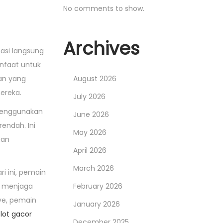
No comments to show.
Archives
asi langsung
nfaat untuk
an yang
August 2026
ereka.
July 2026
 menggunakan
June 2026
endah. Ini
May 2026
gan
April 2026
March 2026
i ini, pemain
k menjaga
February 2026
ve, pemain
January 2026
slot gacor
December 2025