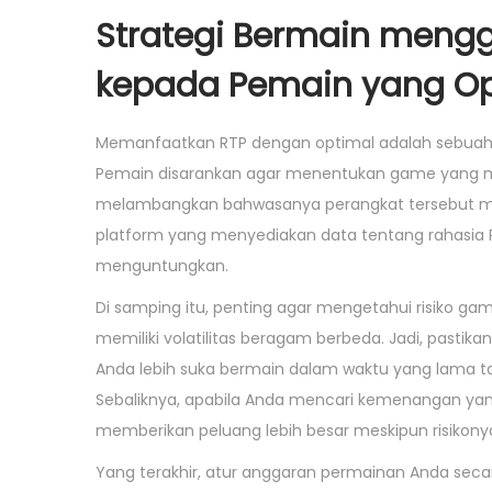
Strategi Bermain meng
kepada Pemain yang Op
Memanfaatkan RTP dengan optimal adalah sebuah 
Pemain disarankan agar menentukan game yang memi
melambangkan bahwasanya perangkat tersebut mem
platform yang menyediakan data tentang rahasia
menguntungkan.
Di samping itu, penting agar mengetahui risiko gam
memiliki volatilitas beragam berbeda. Jadi, pastik
Anda lebih suka bermain dalam waktu yang lama tanp
Sebaliknya, apabila Anda mencari kemenangan yang 
memberikan peluang lebih besar meskipun risikonya 
Yang terakhir, atur anggaran permainan Anda seca