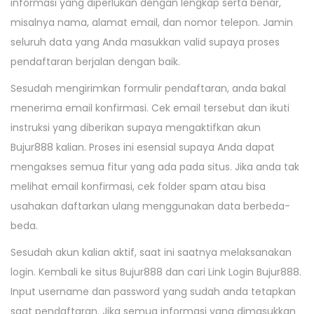
informasi yang diperlukan dengan lengkap serta benar,
misalnya nama, alamat email, dan nomor telepon. Jamin
seluruh data yang Anda masukkan valid supaya proses
pendaftaran berjalan dengan baik.
Sesudah mengirimkan formulir pendaftaran, anda bakal
menerima email konfirmasi. Cek email tersebut dan ikuti
instruksi yang diberikan supaya mengaktifkan akun
Bujur888 kalian. Proses ini esensial supaya Anda dapat
mengakses semua fitur yang ada pada situs. Jika anda tak
melihat email konfirmasi, cek folder spam atau bisa
usahakan daftarkan ulang menggunakan data berbeda-
beda.
Sesudah akun kalian aktif, saat ini saatnya melaksanakan
login. Kembali ke situs Bujur888 dan cari Link Login Bujur888.
Input username dan password yang sudah anda tetapkan
saat pendaftaran. Jika semua informasi yang dimasukkan