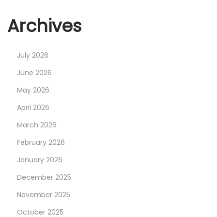
8
Archives
8
8
N
D
July 2026
e
e
June 2026
x
p
t
o
May 2026
p
s
April 2026
o
i
March 2026
s
t
February 2026
t
Q
:
r
January 2026
i
December 2025
s
November 2025
S
l
October 2025