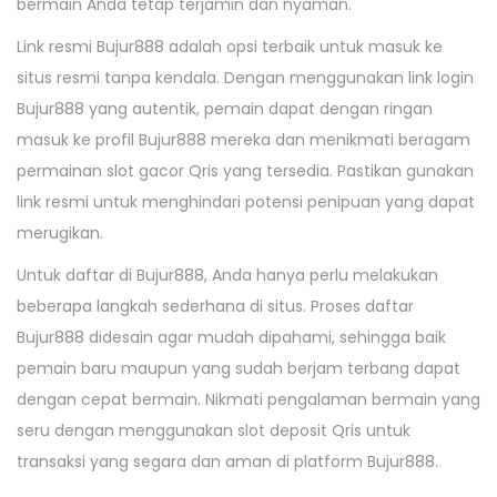
bermain Anda tetap terjamin dan nyaman.
Link resmi Bujur888 adalah opsi terbaik untuk masuk ke
situs resmi tanpa kendala. Dengan menggunakan link login
Bujur888 yang autentik, pemain dapat dengan ringan
masuk ke profil Bujur888 mereka dan menikmati beragam
permainan slot gacor Qris yang tersedia. Pastikan gunakan
link resmi untuk menghindari potensi penipuan yang dapat
merugikan.
Untuk daftar di Bujur888, Anda hanya perlu melakukan
beberapa langkah sederhana di situs. Proses daftar
Bujur888 didesain agar mudah dipahami, sehingga baik
pemain baru maupun yang sudah berjam terbang dapat
dengan cepat bermain. Nikmati pengalaman bermain yang
seru dengan menggunakan slot deposit Qris untuk
transaksi yang segara dan aman di platform Bujur888.