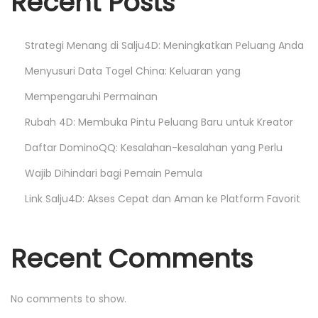
Recent Posts
k
B
Strategi Menang di Salju4D: Meningkatkan Peluang Anda
e
r
Menyusuri Data Togel China: Keluaran yang
t
Mempengaruhi Permainan
a
Rubah 4D: Membuka Pintu Peluang Baru untuk Kreator
r
Daftar DominoQQ: Kesalahan-kesalahan yang Perlu
u
h
Wajib Dihindari bagi Pemain Pemula
d
Link Salju4D: Akses Cepat dan Aman ke Platform Favorit
i
B
Recent Comments
u
j
u
No comments to show.
r