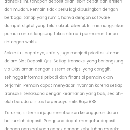
transaksi ini, tahapan deposit akan lebih cepat dan efisien
dan mudah. Pemain tidak perlu lagi dipusingkan dengan
berbagai tahap yang rumit, hanya dengan software
dompet digital yang telah akrab dikenal. Ini memungkinkan
pemain untuk langsung fokus nikmati permainan tanpa
rintangan waktu.
Selain itu, cepatnya, safety juga menjadi prioritas utama
dalam Slot Deposit Qris. Setiap transaksi yang berlangsung
via QRIS aman dengan sistem enkripsi yang canggih,
sehingga informasi pribadi dan finansial pemain akan
terjamin. Pemain dapat menyadari nyaman karena setiap
transaksi terlaksana dengan keamanan yang baik, seolah-
olah berada di situs terpercaya milik Bujur888.
Terakhir, sistem ini juga memberikan kelonggaran dalam
hal jumlah deposit. Pengguna dapat mengatur deposit
dengan nominal yang cocok dengan kebutuhan mereka,