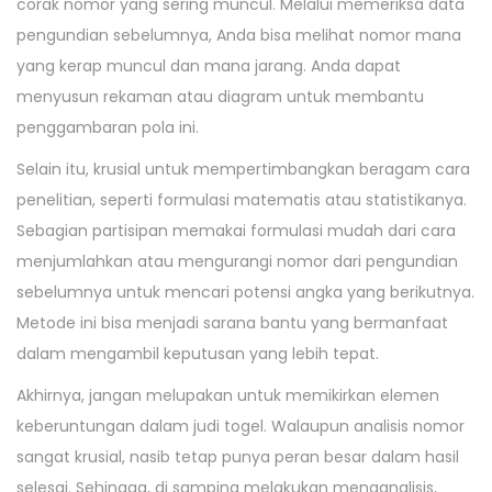
corak nomor yang sering muncul. Melalui memeriksa data
pengundian sebelumnya, Anda bisa melihat nomor mana
yang kerap muncul dan mana jarang. Anda dapat
menyusun rekaman atau diagram untuk membantu
penggambaran pola ini.
Selain itu, krusial untuk mempertimbangkan beragam cara
penelitian, seperti formulasi matematis atau statistikanya.
Sebagian partisipan memakai formulasi mudah dari cara
menjumlahkan atau mengurangi nomor dari pengundian
sebelumnya untuk mencari potensi angka yang berikutnya.
Metode ini bisa menjadi sarana bantu yang bermanfaat
dalam mengambil keputusan yang lebih tepat.
Akhirnya, jangan melupakan untuk memikirkan elemen
keberuntungan dalam judi togel. Walaupun analisis nomor
sangat krusial, nasib tetap punya peran besar dalam hasil
selesai. Sehingga, di samping melakukan menganalisis,