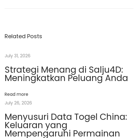
r
a
o
e
k
v
t
s
i
i
Related Posts
o
k
t
u
K
s
e
July 31, 2026
n
p
m
Strategi Menang di Salju4D:
o
e
a
Meningkatkan Peluang Anda
s
n
t
a
v
Read more
:
n
July 26, 2026
g
i
a
Menyusuri Data Togel China:
Keluaran yang
n
g
Mempengaruhi Permainan
d