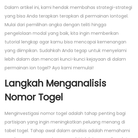
Dalam artikel ini, kami hendak membahas strategi-strategi
yang bisa Anda terapkan terapkan di permainan Iontogel.
Mulai dari pemilihan angka dengan teliti hingga
pengelolaan modal yang baik, kita ingin memberikan
tutorial lengkap agar kamu bisa mencapai kemenangan
yang diimpikan. Sudahkah Anda tegap untuk menyelami
lebih dalam dan mencari kunci-kunci kejayaan di dalam
permainan ion togel? Ayo kami memulai!
Langkah Menganalisis
Nomor Togel
Menginvestigasi nomor togel adalah tahap penting bagi
partisipan yang ingin meningkatkan peluang menang di
tabel togel. Tahap awal dalam analisis adalah memahami