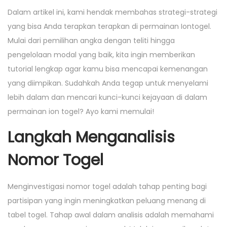
Dalam artikel ini, kami hendak membahas strategi-strategi
yang bisa Anda terapkan terapkan di permainan Iontogel.
Mulai dari pemilihan angka dengan teliti hingga
pengelolaan modal yang baik, kita ingin memberikan
tutorial lengkap agar kamu bisa mencapai kemenangan
yang diimpikan. Sudahkah Anda tegap untuk menyelami
lebih dalam dan mencari kunci-kunci kejayaan di dalam
permainan ion togel? Ayo kami memulai!
Langkah Menganalisis
Nomor Togel
Menginvestigasi nomor togel adalah tahap penting bagi
partisipan yang ingin meningkatkan peluang menang di
tabel togel. Tahap awal dalam analisis adalah memahami