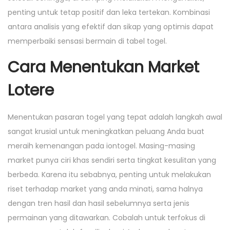
penting untuk tetap positif dan leka tertekan. Kombinasi
antara analisis yang efektif dan sikap yang optimis dapat
memperbaiki sensasi bermain di tabel togel.
Cara Menentukan Market
Lotere
Menentukan pasaran togel yang tepat adalah langkah awal
sangat krusial untuk meningkatkan peluang Anda buat
meraih kemenangan pada iontogel. Masing-masing
market punya ciri khas sendiri serta tingkat kesulitan yang
berbeda. Karena itu sebabnya, penting untuk melakukan
riset terhadap market yang anda minati, sama halnya
dengan tren hasil dan hasil sebelumnya serta jenis
permainan yang ditawarkan. Cobalah untuk terfokus di