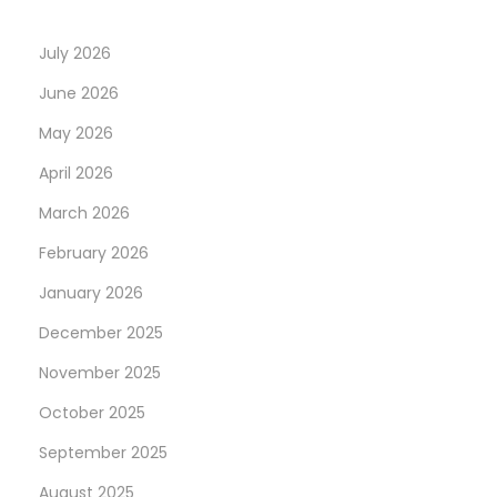
N
T
e
a
July 2026
x
k
June 2026
t
t
p
i
May 2026
o
k
April 2026
s
K
March 2026
t
e
February 2026
:
m
e
January 2026
n
December 2025
a
November 2025
n
g
October 2025
a
September 2025
n
August 2025