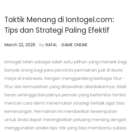
Taktik Menang di Iontogel.com:
Tips dan Strategi Paling Efektif
.
.
P
P
March 22, 2026
by
RAf4L
GAME ONLINE
o
o
s
s
Iontogel telah sebagai salah satu pilihan yang menarik bagi
t
t
banyak orang bagi para pencinta permainan judi di dunia
e
e
maya di Indonesia. Dengan menggandeng berbagai fitur-
d
d
fitur dan kemudahan yang ditawarkan disediakannya, tidak
o
i
heran sehingga banyaknya pemain yang berlomba-lomba
n
n
mencari cara demi menemukan strategi terbaik agar bisa
kemenangan. Permainan ini memberikan kesempatan
untuk Anda dapat meningkatkan peluang menang dengan
menggunakan aneka tips-trik yang bisa membantu sukses.