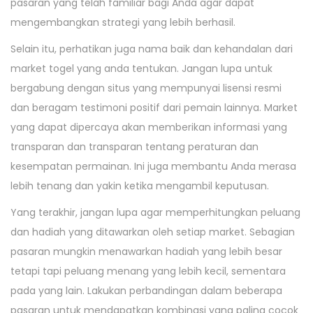
pasaran yang telah familiar bagi Anda agar dapat
mengembangkan strategi yang lebih berhasil.
Selain itu, perhatikan juga nama baik dan kehandalan dari
market togel yang anda tentukan. Jangan lupa untuk
bergabung dengan situs yang mempunyai lisensi resmi
dan beragam testimoni positif dari pemain lainnya. Market
yang dapat dipercaya akan memberikan informasi yang
transparan dan transparan tentang peraturan dan
kesempatan permainan. Ini juga membantu Anda merasa
lebih tenang dan yakin ketika mengambil keputusan.
Yang terakhir, jangan lupa agar memperhitungkan peluang
dan hadiah yang ditawarkan oleh setiap market. Sebagian
pasaran mungkin menawarkan hadiah yang lebih besar
tetapi tapi peluang menang yang lebih kecil, sementara
pada yang lain. Lakukan perbandingan dalam beberapa
pasaran untuk mendapatkan kombinasi yang paling cocok