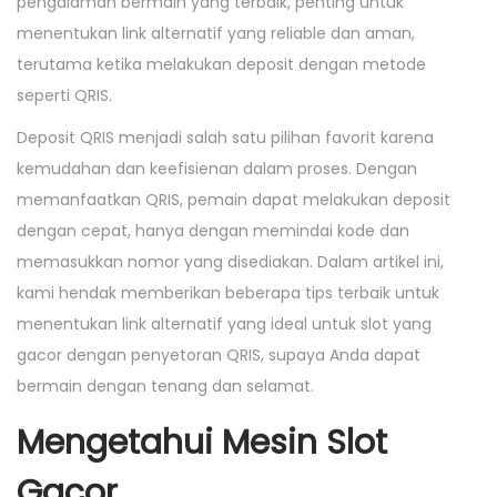
pengalaman bermain yang terbaik, penting untuk
menentukan link alternatif yang reliable dan aman,
terutama ketika melakukan deposit dengan metode
seperti QRIS.
Deposit QRIS menjadi salah satu pilihan favorit karena
kemudahan dan keefisienan dalam proses. Dengan
memanfaatkan QRIS, pemain dapat melakukan deposit
dengan cepat, hanya dengan memindai kode dan
memasukkan nomor yang disediakan. Dalam artikel ini,
kami hendak memberikan beberapa tips terbaik untuk
menentukan link alternatif yang ideal untuk slot yang
gacor dengan penyetoran QRIS, supaya Anda dapat
bermain dengan tenang dan selamat.
Mengetahui Mesin Slot
Gacor