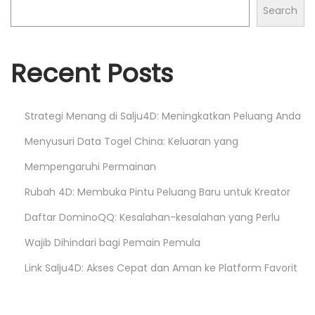
n
Search
g
D
e
Recent Posts
w
i
Strategi Menang di Salju4D: Meningkatkan Peluang Anda
4
D
Menyusuri Data Togel China: Keluaran yang
|
Mempengaruhi Permainan
T
Rubah 4D: Membuka Pintu Peluang Baru untuk Kreator
i
Daftar DominoQQ: Kesalahan-kesalahan yang Perlu
p
s
Wajib Dihindari bagi Pemain Pemula
s
Link Salju4D: Akses Cepat dan Aman ke Platform Favorit
e
r