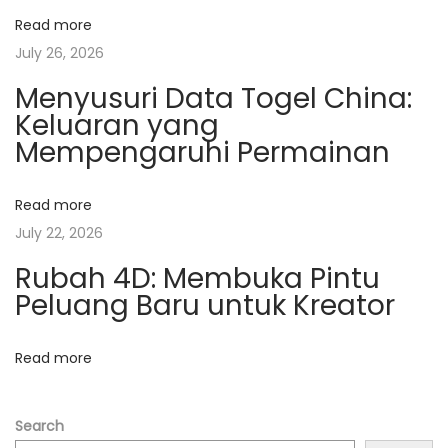
t
r
v
Read more
:
h
July 26, 2026
a
i
s
Menyusuri Data Togel China:
Keluaran yang
i
g
Mempengaruhi Permainan
l
a
a
n
Read more
B
t
July 22, 2026
e
Rubah 4D: Membuka Pintu
r
i
Peluang Baru untuk Kreator
t
o
a
Read more
n
n
d
i
Search