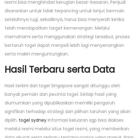
resmi bisa menghindari kerugian besar-besaran. Penjudi
disarankan untuk tidak terpancing untuk lanjut bermain
setelahnya rugi, sebaliknya, harus bisa menyerah ketika
telah mendapatkan target kemenangan. Melalui
memahami serta menggunakan strategi tersebut, proses
bertaruh togel dapat menjadi lebih lagi menyenangkan
serta makin menguntungkan.
Hasil Terbaru serta Data
Hasil terkini dari togel Singapore sangat ditunggu oleh
banyak pemain dan pecinta togel. Setiap hasil yang
diumumkan yang dipublikasikan memiliki pengaruh
signifikan terhadap strategi dan pilihan taruhan yang akan
dipilih.
togel sydney
Informasi keluaran sgp bisa diakses
melalui resmi melalui situs togel resmi, yang memberikan
data akurat serta terbaru tentang nomor yang masuk. Para