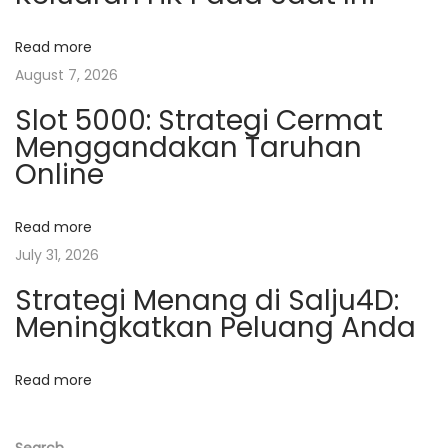
o
v
:
r
Read more
e
i
August 7, 2026
:
Slot 5000: Strategi Cermat
A
g
Menggandakan Taruhan
t
Online
u
a
r
a
Read more
t
n
July 31, 2026
,
i
Strategi Menang di Salju4D:
T
Meningkatkan Peluang Anda
o
e
k
Read more
n
n
i