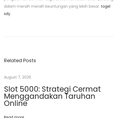
dalam meraih meraih keuntungan yang lebih besar.
togel
sdy
P
P
T
r
o
o
e
g
v
e
s
i
l
Related Posts
o
S
t
u
D
s
Y
August 7, 2026
n
p
:
Slot 5000: Strategi Cermat
o
M
a
Menggandakan Taruhan
s
a
Online
t
n
v
:
a
Read more