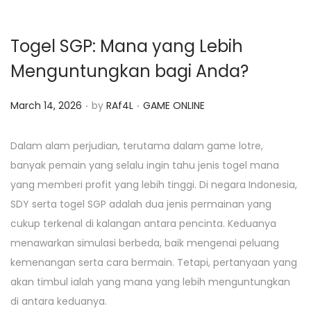
Togel SGP: Mana yang Lebih
Menguntungkan bagi Anda?
.
.
P
P
March 14, 2026
by
RAf4L
GAME ONLINE
o
o
s
s
Dalam alam perjudian, terutama dalam game lotre,
t
t
banyak pemain yang selalu ingin tahu jenis togel mana
e
e
yang memberi profit yang lebih tinggi. Di negara Indonesia,
d
d
SDY serta togel SGP adalah dua jenis permainan yang
o
i
cukup terkenal di kalangan antara pencinta. Keduanya
n
n
menawarkan simulasi berbeda, baik mengenai peluang
kemenangan serta cara bermain. Tetapi, pertanyaan yang
akan timbul ialah yang mana yang lebih menguntungkan
di antara keduanya.