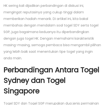
HK sering kali dijadikan perbandingan di diskusi ini,
mengingat reputasinya yang cukup tinggi dalam
memberikan hadiah menarik. Di artikel ini, kita bakal
membahas dengan mendalam soal togel SDY serta togel
SGP, juga bagaimana keduanya itu diperbandingkan
dengan juga togel HK. Dengan memahami karakteristik
masing-masing, semoga pembaca bisa mengambil pilihan
yang lebih baik saat menentukan tipe togel yang ingin
anda main.
Perbandingan Antara Togel
Sydney dan Togel
Singapore
Togel SDY dan Togel SGP merupakan dua jenis permainan