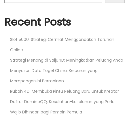
t
u
Recent Posts
n
g
k
Slot 5000: Strategi Cermat Menggandakan Taruhan
a
Online
n
b
Strategi Menang di Salju4D: Meningkatkan Peluang Anda
a
Menyusuri Data Togel China: Keluaran yang
g
Mempengaruhi Permainan
i
A
Rubah 4D: Membuka Pintu Peluang Baru untuk Kreator
n
Daftar DominoQQ: Kesalahan-kesalahan yang Perlu
d
Wajib Dihindari bagi Pemain Pemula
a
?