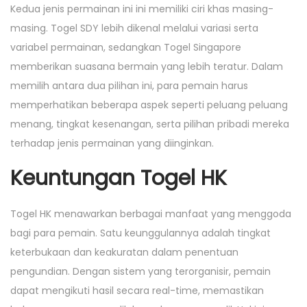
Kedua jenis permainan ini ini memiliki ciri khas masing-
masing. Togel SDY lebih dikenal melalui variasi serta
variabel permainan, sedangkan Togel Singapore
memberikan suasana bermain yang lebih teratur. Dalam
memilih antara dua pilihan ini, para pemain harus
memperhatikan beberapa aspek seperti peluang peluang
menang, tingkat kesenangan, serta pilihan pribadi mereka
terhadap jenis permainan yang diinginkan.
Keuntungan Togel HK
Togel HK menawarkan berbagai manfaat yang menggoda
bagi para pemain. Satu keunggulannya adalah tingkat
keterbukaan dan keakuratan dalam penentuan
pengundian. Dengan sistem yang terorganisir, pemain
dapat mengikuti hasil secara real-time, memastikan