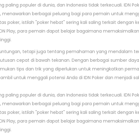
 paling populer di dunia, dan Indonesia tidak terkecuali. IDN Po
, menawarkan berbagai peluang bagi para pemain untuk mengga
oker, istilah "poker hebat" sering kali saling terkait dengan k
ia IDN Play, para pemain dapat belajar bagaimana memaksimalk
inggi.
runtungan, tetapi juga tentang pemahaman yang mendalam t
usan cepat di bawah tekanan. Dengan berbagai sumber daya
emukan tips dan trik yang diperlukan untuk meningkatkan perm
ambil untuk menggali potensi Anda di IDN Poker dan menjadi sa
 paling populer di dunia, dan Indonesia tidak terkecuali. IDN Po
, menawarkan berbagai peluang bagi para pemain untuk mengga
oker, istilah "poker hebat" sering kali saling terkait dengan k
ia IDN Play, para pemain dapat belajar bagaimana memaksimalk
inggi.