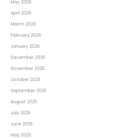
May 2026
e
April 2026
l
S
March 2026
D
February 2026
Y
January 2026
:
M
December 2025
e
November 2025
m
October 2025
b
September 2025
a
c
August 2025
a
July 2025
P
June 2025
o
l
May 2025