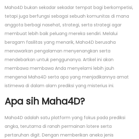
Maha4D bukan sekadar sekadar tempat bagi berkompetisi,
tetapi juga berfungsi sebagai sebuah komunitas di mana
anggota berbagi nasehat, strategi, serta strategi agar
membuat lebih baik peluang mereka sendiri. Melalui
beragam fasilitas yang menarik, Maha4D berusaha
menawarkan pengalaman menyenangkan serta
mendebarkan untuk penggunanya. Artikel ini akan
membawa membawa Anda menyelami lebih jauh
mengenai Maha4D serta apa yang menjadikannya amat
istimewa di dalam alam prediksi yang misterius ini.
Apa sih Maha4D?
Maha4D adalah satu platform yang fokus pada prediksi
angka, terutama di ranah permainan lotere serta
pertaruhan digit. Dengan memberikan aneka jenis