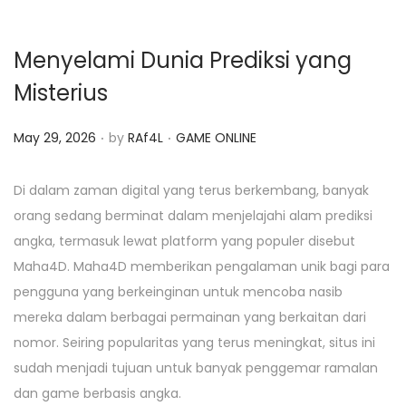
Menyelami Dunia Prediksi yang
Misterius
.
.
P
P
May 29, 2026
by
RAf4L
GAME ONLINE
o
o
s
s
Di dalam zaman digital yang terus berkembang, banyak
t
t
orang sedang berminat dalam menjelajahi alam prediksi
e
e
angka, termasuk lewat platform yang populer disebut
d
d
Maha4D. Maha4D memberikan pengalaman unik bagi para
o
i
pengguna yang berkeinginan untuk mencoba nasib
n
n
mereka dalam berbagai permainan yang berkaitan dari
nomor. Seiring popularitas yang terus meningkat, situs ini
sudah menjadi tujuan untuk banyak penggemar ramalan
dan game berbasis angka.