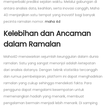
memperbaiki prediksi sejalan waktu. Melalui gabungan di
antara analisis data, keahlian, serta inovasi canggih, Maha
4D menjanjikan satu tempat yang inovatif bagi banyak
pecinta ramalan nomor.
maha 4d
Kelebihan dan Ancaman
dalam Ramalan
Maha4D menawarkan sejumlah keunggulan dalam dunia
ramalan. Satu yang sangat menonjol adalah ketepatan
dari analisis datanya. Dengan teknik statistika tercanggih
dan rumus pembelajaran, platform ini dapat menghadirkan
ramalan yang cukup sehingga mendekati fakta. Para
pengguna dapat mengalami kesempatan untuk
memenangkan hadiah yang menarik, membuat
pengalaman bermain menjadi lebih menarik. Di samping