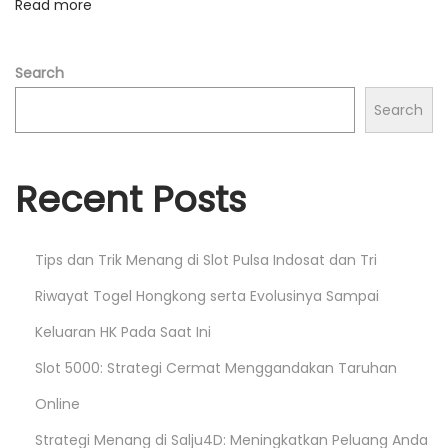
Read more
n
n
t
u
Search
k
Search
P
e
Recent Posts
c
i
n
Tips dan Trik Menang di Slot Pulsa Indosat dan Tri
t
Riwayat Togel Hongkong serta Evolusinya Sampai
a
P
Keluaran HK Pada Saat Ini
o
Slot 5000: Strategi Cermat Menggandakan Taruhan
k
Online
e
r
Strategi Menang di Salju4D: Meningkatkan Peluang Anda