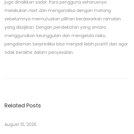
juga dinaikkan sadar. Para pengguna seharusnya
melakukan riset dan menganalisa dengan matang
sebelumnya memutuskan pilihan berdasarkan ramalan
yang disajikan. Dengan pendekatan yang antara
menggunakan keunggulan dan mengelola risiko,
pengalaman berprediksi bisa menjadi lebih positif dan agar
tidak berakhir dalam penyesalan.
P
P
W
r
a
o
e
r
v
g
s
i
a
Related Posts
o
p
t
u
o
s
k
August 10, 2026
n
p
e