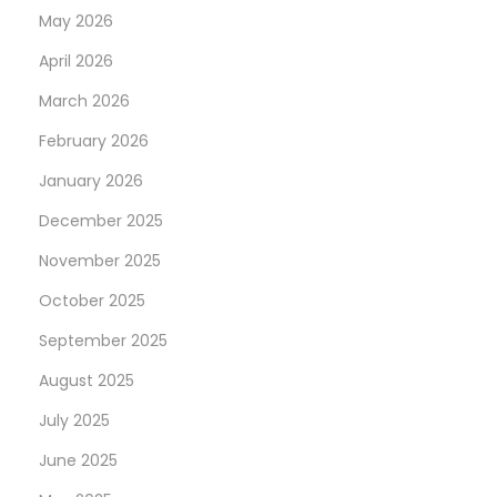
e
May 2026
:
April 2026
P
March 2026
e
February 2026
t
u
January 2026
n
December 2025
j
November 2025
u
k
October 2025
U
September 2025
t
August 2025
a
July 2025
m
a
June 2025
u