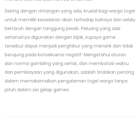
Seiring dengan rintangan yang ada, krusial bagi warga togel
untuk memiliki kesadaran akan terhadap bahaya dan selalu
bertaruh dengan tanggung jawab. Peluang yang ada
seharusnya digunakan dengan bijak, supaya game
tersebut dapat menjadi penghibur yang menarik dan tidak
berujung pada konsekuensi negatif. Mengetahui aturan
dan norma gambling yang sehat, dan membatasi waktu
dan pembiayaan yang digunakan, adalah tindakan penting
dalam memaksimalkan pengalaman togel warga tanpa
jatuh dalam sisi gelap games.
P
P
P
r
e
o
e
n
v
g
s
i
a