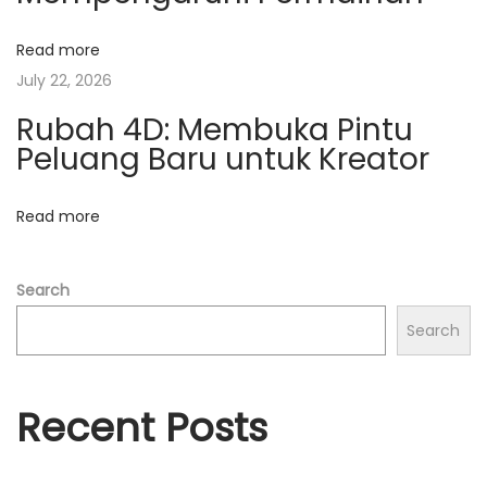
g
a
e
Read more
l
t
July 22, 2026
u
Rubah 4D: Membuka Pintu
a
i
Peluang Baru untuk Kreator
r
o
a
Read more
n
n
M
a
Search
c
Search
a
u
:
Recent Posts
A
p