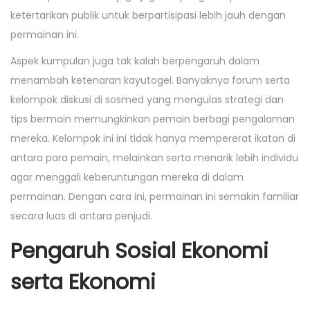
ketertarikan publik untuk berpartisipasi lebih jauh dengan
permainan ini.
Aspek kumpulan juga tak kalah berpengaruh dalam
menambah ketenaran kayutogel. Banyaknya forum serta
kelompok diskusi di sosmed yang mengulas strategi dan
tips bermain memungkinkan pemain berbagi pengalaman
mereka. Kelompok ini ini tidak hanya mempererat ikatan di
antara para pemain, melainkan serta menarik lebih individu
agar menggali keberuntungan mereka di dalam
permainan. Dengan cara ini, permainan ini semakin familiar
secara luas di antara penjudi.
Pengaruh Sosial Ekonomi
serta Ekonomi