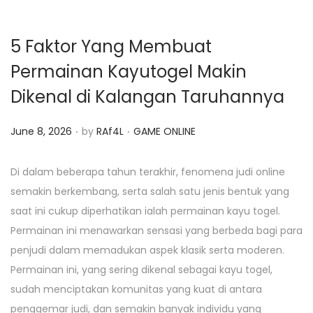
5 Faktor Yang Membuat
Permainan Kayutogel Makin
Dikenal di Kalangan Taruhannya
.
.
P
P
June 8, 2026
by
RAf4L
GAME ONLINE
o
o
s
s
Di dalam beberapa tahun terakhir, fenomena judi online
t
t
semakin berkembang, serta salah satu jenis bentuk yang
e
e
saat ini cukup diperhatikan ialah permainan kayu togel.
d
d
Permainan ini menawarkan sensasi yang berbeda bagi para
o
i
penjudi dalam memadukan aspek klasik serta moderen.
n
n
Permainan ini, yang sering dikenal sebagai kayu togel,
sudah menciptakan komunitas yang kuat di antara
penggemar judi, dan semakin banyak individu yang