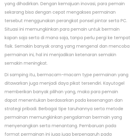
yang dihadirkan. Dengan kemajuan inovasi, para pemain
sekarang bisa dengan cepat mengakses permainan
tersebut menggunakan perangkat ponsel pintar serta PC.
Situasi ini memungkinkan para pemain untuk bermain
kapan saja serta di mana saja, tanpa perlu pergi ke tempat
fisik. Semakin banyak orang yang mengenal dan mencoba
permainan ini, hal ini menjadikan ketenaran semakin
semakin meningkat.
Di samping itu, bermacam-macam type permainan yang
ditawarkan juga menjadi daya pikat tersendiri. Kayutogel
memberikan banyak pilihan yang, maka para pemain
dapat menentukan berdasarkan pada kesenangan dan
strategi pribadi. Berbagai tipe taruhannya serta metode
permainan memungkinkan pengalaman bermain yang
menyenangkan serta menantang. Pembaruan pada
format permainan ini juga juga berpengaruh pada