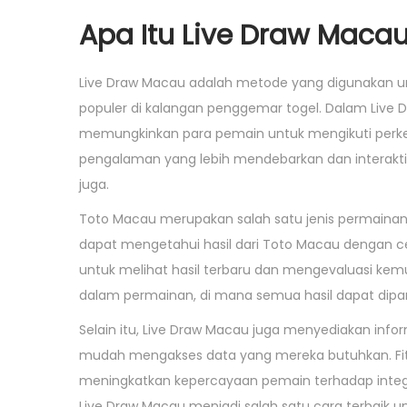
Apa Itu Live Draw Maca
Live Draw Macau adalah metode yang digunakan un
populer di kalangan penggemar togel. Dalam Live Dra
memungkinkan para pemain untuk mengikuti perk
pengalaman yang lebih mendebarkan dan interaktif
juga.
Toto Macau merupakan salah satu jenis permainan 
dapat mengetahui hasil dari Toto Macau dengan ce
untuk melihat hasil terbaru dan mengevaluasi ke
dalam permainan, di mana semua hasil dapat dipa
Selain itu, Live Draw Macau juga menyediakan info
mudah mengakses data yang mereka butuhkan. Fitu
meningkatkan kepercayaan pemain terhadap integrit
Live Draw Macau menjadi salah satu cara terbaik un