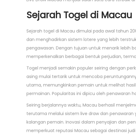
Sejarah Togel di Macau
Sejarah togel di Macau dimulai pada awal tahun 
dan menghadirkan sistem lotere yang lebih terstrukt
pengawasan. Dengan tujuan untuk menarik lebih b
memperkenalkan berbagai bentuk perjudian, terma
Togel menjadi semakin populer seiring dengan perk
asing mulai tertarik untuk mencoba peruntungannya
utama, memungkinkan pemain untuk melihat hasil
permainan. Popularitas ini dipicu oleh penawaran
Seiring berjalannya waktu, Macau berhasil menjelm
terutama melalui sistem live draw dan penawaran ya
kalangan pemain. Inovasi dalam penyajian dan pe
memperkuat reputasi Macau sebagai destinasi judi