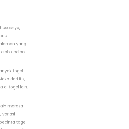
khususnya,
acau
galaman yang
telah undian
anyak togel
aka dari itu,
di togel lain.
emain merasa
variasi
ecinta togel.