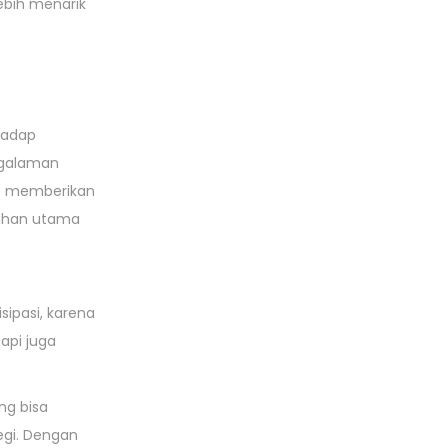
ebih menarik
hadap
ngalaman
ile memberikan
lihan utama
sipasi, karena
api juga
ng bisa
egi. Dengan