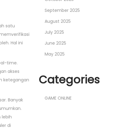
September 2025
August 2025
ah satu
July 2025
memverifikasi
eh. Hal ini
June 2025
May 2025
al-time.
gan akses
Categories
en ketegangan
GAME ONLINE
sar. Banyak
diumumkan.
 lebih
er di