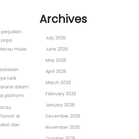
Archives
 perjudian
July 2026
 tanpa
 Macau mulai
June 2026
May 2026
wisatawan
April 2026
ya tarik
March 2026
aransi dalam
February 2026
i platform.
January 2026
Macau,
avorit di
December 2025
rakat dan
November 2025
October 2025