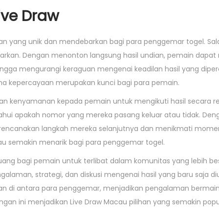
ive Draw
n yang unik dan mendebarkan bagi para penggemar togel. Sal
arkan. Dengan menonton langsung hasil undian, pemain dapat 
hingga mengurangi keraguan mengenai keadilan hasil yang diperol
ana kepercayaan merupakan kunci bagi para pemain.
ikan kenyamanan kepada pemain untuk mengikuti hasil secara re
hui apakah nomor yang mereka pasang keluar atau tidak. Den
merencanakan langkah mereka selanjutnya dan menikmati mom
au semakin menarik bagi para penggemar togel.
ang bagi pemain untuk terlibat dalam komunitas yang lebih be
galaman, strategi, dan diskusi mengenai hasil yang baru saja 
aan di antara para penggemar, menjadikan pengalaman bermain
an ini menjadikan Live Draw Macau pilihan yang semakin popul