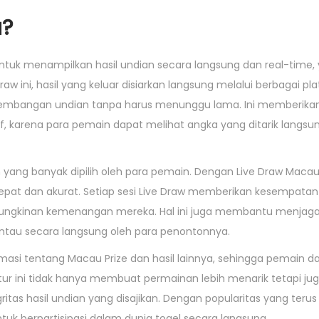
u?
tuk menampilkan hasil undian secara langsung dan real-time,
w ini, hasil yang keluar disiarkan langsung melalui berbagai pla
embangan undian tanpa harus menunggu lama. Ini memberika
, karena para pemain dapat melihat angka yang ditarik langsun
yang banyak dipilih oleh para pemain. Dengan Live Draw Maca
pat dan akurat. Setiap sesi Live Draw memberikan kesempatan
mungkinan kemenangan mereka. Hal ini juga membantu menjaga
ntau secara langsung oleh para penontonnya.
rmasi tentang Macau Prize dan hasil lainnya, sehingga pemain 
r ini tidak hanya membuat permainan lebih menarik tetapi ju
as hasil undian yang disajikan. Dengan popularitas yang terus
tuk berpartisipasi dalam dunia togel secara langsung.