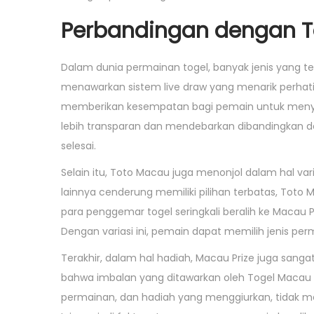
Perbandingan dengan To
Dalam dunia permainan togel, banyak jenis yang ters
menawarkan sistem live draw yang menarik perhati
memberikan kesempatan bagi pemain untuk menyak
lebih transparan dan mendebarkan dibandingkan d
selesai.
Selain itu, Toto Macau juga menonjol dalam hal va
lainnya cenderung memiliki pilihan terbatas, Toto 
para penggemar togel seringkali beralih ke Macau Po
Dengan variasi ini, pemain dapat memilih jenis pe
Terakhir, dalam hal hadiah, Macau Prize juga sang
bahwa imbalan yang ditawarkan oleh Togel Macau l
permainan, dan hadiah yang menggiurkan, tidak me