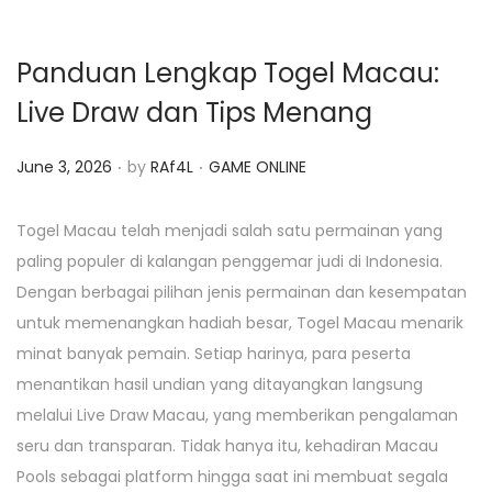
Panduan Lengkap Togel Macau:
Live Draw dan Tips Menang
.
.
P
P
June 3, 2026
by
RAf4L
GAME ONLINE
o
o
s
s
Togel Macau telah menjadi salah satu permainan yang
t
t
paling populer di kalangan penggemar judi di Indonesia.
e
e
Dengan berbagai pilihan jenis permainan dan kesempatan
d
d
untuk memenangkan hadiah besar, Togel Macau menarik
o
i
minat banyak pemain. Setiap harinya, para peserta
n
n
menantikan hasil undian yang ditayangkan langsung
melalui Live Draw Macau, yang memberikan pengalaman
seru dan transparan. Tidak hanya itu, kehadiran Macau
Pools sebagai platform hingga saat ini membuat segala