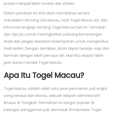
proses menjadi lebih mudah dan efisien.
Dalam panduan ini, kita akan membahas secara
mendalam tentang Live Macau, hasil Togel Macau 4D, dan
informasi lengkap tentang Togel Macau hari ini. Temukan
tips-tips jitu untuk meningkatkan peluang kemenangan
Anda dan jangan lewatkan kesempatan untuk mengetahui
hasil terkini. Dengan demikian, Anda dapat bersiap-siap dan
bermain dengan lebih percaya diri. Mari kita eksplor lebih
jauh dunia menarik Togel Macau.
Apa Itu Togel Macau?
Togel Macau adalah salah satu jenis permainan judi angka
yang berasal dari Macau, sebuah wilayah administratif
khusus di Tiongkok. Permainan ini sangat populer di
kalangan penggemar judi, termasuk di Indonesia. Togel