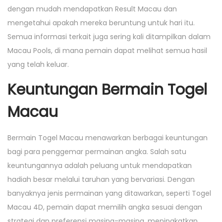
dengan mudah mendapatkan Result Macau dan
mengetahui apakah mereka beruntung untuk hari itu.
Semua informasi terkait juga sering kali ditampilkan dalam
Macau Pools, di mana pemain dapat melihat semua hasil
yang telah keluar.
Keuntungan Bermain Togel
Macau
Bermain Togel Macau menawarkan berbagai keuntungan
bagi para penggemar permainan angka. Salah satu
keuntungannya adalah peluang untuk mendapatkan
hadiah besar melalui taruhan yang bervariasi. Dengan
banyaknya jenis permainan yang ditawarkan, seperti Togel
Macau 4D, pemain dapat memilih angka sesuai dengan
strategi dan preferensi masing-masing, meningkatkan