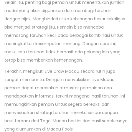
Selain itu, penting bagi pemain untuk menentukan jumlah
modal yang akan digunakan dan membagi taruhan
dengan bijak. Menghindari risiko kehilangan besar sekaligus
bisa menjadi strategi jitu. Pemain bisa mencoba
memasang taruhan kecil pada berbagai kombinasi untuk
meningkatkan kesempatan menang. Dengan cara ini,
meski satu taruhan tidak berhasil, ada peluang lain yang
tetap bisa memberikan kemenangan.
Terakhir, mengikuti Live Draw Macau secara rutin juga
sangat membantu. Dengan menyaksikan Live Macau,
pemain dapat merasakan atmosfer permainan dan
mendapatkan informasi terkini mengenai hasil taruhan. Ini
memungkinkan pemain untuk segera bereaksi dan
menyesuaikan strategi taruhan mereka sesuai dengan
hasil terbaru dari Togel Macau hari ini dan hasil sebelumnya
yang diumumkan di Macau Pools.