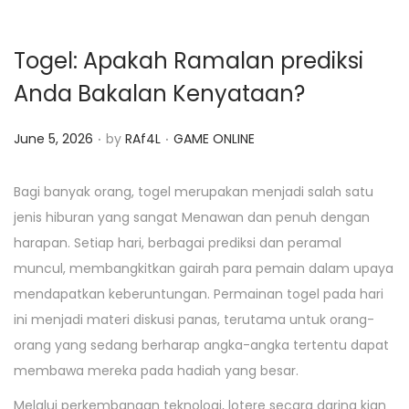
Togel: Apakah Ramalan prediksi
Anda Bakalan Kenyataan?
.
.
P
P
June 5, 2026
by
RAf4L
GAME ONLINE
o
o
s
s
Bagi banyak orang, togel merupakan menjadi salah satu
t
t
jenis hiburan yang sangat Menawan dan penuh dengan
e
e
harapan. Setiap hari, berbagai prediksi dan peramal
d
d
muncul, membangkitkan gairah para pemain dalam upaya
o
i
mendapatkan keberuntungan. Permainan togel pada hari
n
n
ini menjadi materi diskusi panas, terutama untuk orang-
orang yang sedang berharap angka-angka tertentu dapat
membawa mereka pada hadiah yang besar.
Melalui perkembangan teknologi, lotere secara daring kian