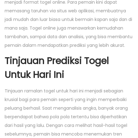
menjadi format togel online. Para pemain kini dapat
memasang taruhan via situs web aplikasi, membuatnya
jadi mudah dan luar biasa untuk bermain kapan saja dan di
mana saja. Togel online juga menawarkan kemudahan
tambahan, sampai data dan analisis, yang bisa membantu
pemain dalam mendapatkan prediksi yang lebih akurat.
Tinjauan Prediksi Togel
Untuk Hari Ini
Tinjauan ramalan togel untuk hari ini menjadi sebagian
krusial bagi para pemain seperti yang ingin memperbaiki
peluang berhasil. Saat menganalisis angka, banyak orang
berpendapat bahwa pola pola tertentu bisa diperhatikan
dari hasil yang lalu. Dengan cara melihat hasil-hasil togel
sebelumnya, pemain bisa mencoba menemukan tren