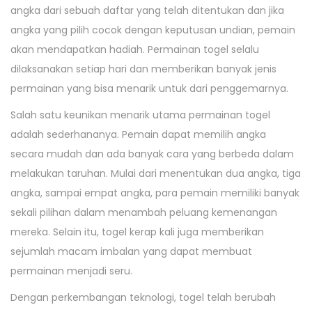
angka dari sebuah daftar yang telah ditentukan dan jika
angka yang pilih cocok dengan keputusan undian, pemain
akan mendapatkan hadiah. Permainan togel selalu
dilaksanakan setiap hari dan memberikan banyak jenis
permainan yang bisa menarik untuk dari penggemarnya.
Salah satu keunikan menarik utama permainan togel
adalah sederhananya. Pemain dapat memilih angka
secara mudah dan ada banyak cara yang berbeda dalam
melakukan taruhan. Mulai dari menentukan dua angka, tiga
angka, sampai empat angka, para pemain memiliki banyak
sekali pilihan dalam menambah peluang kemenangan
mereka. Selain itu, togel kerap kali juga memberikan
sejumlah macam imbalan yang dapat membuat
permainan menjadi seru.
Dengan perkembangan teknologi, togel telah berubah