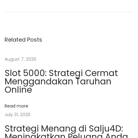
P
r
T
o
e
P
v
s
s
i
e
Related Posts
o
r
t
u
t
s
a
August 7, 2026
n
p
P
Slot 5000: Strategi Cermat
o
e
a
Menggandakan Taruhan
s
l
Online
t
u
v
:
a
Read more
n
i
July 31, 2026
g
Strategi Menang di Salju4D:
M
g
Meningkatkan Peluang Anda
e