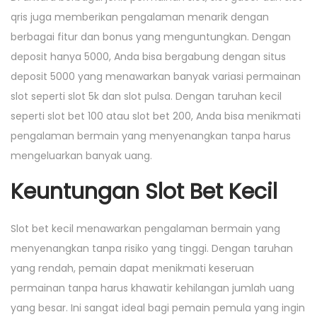
qris juga memberikan pengalaman menarik dengan
berbagai fitur dan bonus yang menguntungkan. Dengan
deposit hanya 5000, Anda bisa bergabung dengan situs
deposit 5000 yang menawarkan banyak variasi permainan
slot seperti slot 5k dan slot pulsa. Dengan taruhan kecil
seperti slot bet 100 atau slot bet 200, Anda bisa menikmati
pengalaman bermain yang menyenangkan tanpa harus
mengeluarkan banyak uang.
Keuntungan Slot Bet Kecil
Slot bet kecil menawarkan pengalaman bermain yang
menyenangkan tanpa risiko yang tinggi. Dengan taruhan
yang rendah, pemain dapat menikmati keseruan
permainan tanpa harus khawatir kehilangan jumlah uang
yang besar. Ini sangat ideal bagi pemain pemula yang ingin