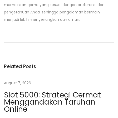
memainkan game yang sesuai dengan preferensi dan
pengetahuan Anda, sehingga pengalaman bermain
menjadi lebih menyenangkan dan aman.
P
P
1
r
0
o
e
K
v
e
s
i
s
Related Posts
o
a
t
u
l
s
a
August 7, 2026
n
p
h
Slot 5000: Strategi Cermat
o
a
a
Menggandakan Taruhan
s
n
Online
t
K
v
: