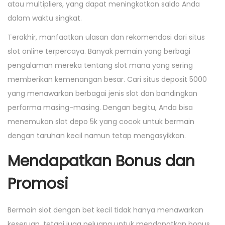
atau multipliers, yang dapat meningkatkan saldo Anda
dalam waktu singkat.
Terakhir, manfaatkan ulasan dan rekomendasi dari situs
slot online terpercaya. Banyak pemain yang berbagi
pengalaman mereka tentang slot mana yang sering
memberikan kemenangan besar. Cari situs deposit 5000
yang menawarkan berbagai jenis slot dan bandingkan
performa masing-masing. Dengan begitu, Anda bisa
menemukan slot depo 5k yang cocok untuk bermain
dengan taruhan kecil namun tetap mengasyikkan.
Mendapatkan Bonus dan
Promosi
Bermain slot dengan bet kecil tidak hanya menawarkan
keseruan, tetapi juga peluang untuk mendapatkan bonus