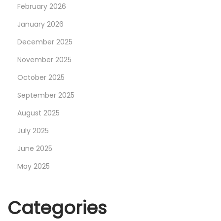
n
February 2026
y
January 2026
a
N
5
December 2025
e
A
November 2025
x
l
October 2025
t
a
September 2025
p
s
o
a
August 2025
s
n
July 2025
t
M
June 2025
:
e
n
May 2025
g
a
Categories
p