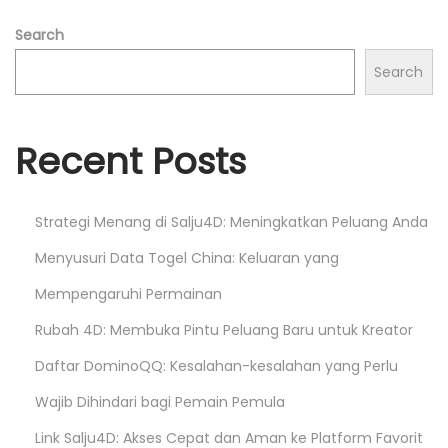
n
i
p
Search
s
Search
L
i
n
Recent Posts
k
G
Strategi Menang di Salju4D: Meningkatkan Peluang Anda
a
c
Menyusuri Data Togel China: Keluaran yang
o
Mempengaruhi Permainan
r
Rubah 4D: Membuka Pintu Peluang Baru untuk Kreator
u
Daftar DominoQQ: Kesalahan-kesalahan yang Perlu
n
t
Wajib Dihindari bagi Pemain Pemula
u
Link Salju4D: Akses Cepat dan Aman ke Platform Favorit