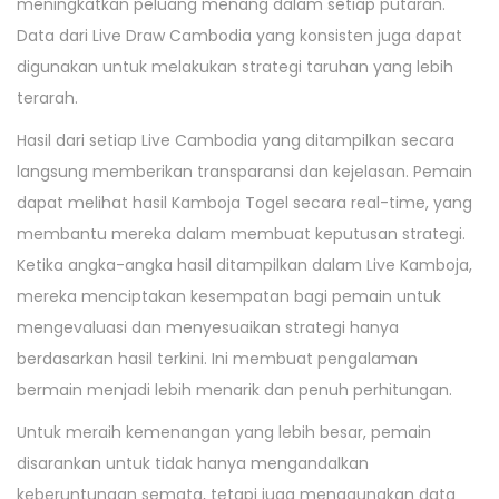
meningkatkan peluang menang dalam setiap putaran.
Data dari Live Draw Cambodia yang konsisten juga dapat
digunakan untuk melakukan strategi taruhan yang lebih
terarah.
Hasil dari setiap Live Cambodia yang ditampilkan secara
langsung memberikan transparansi dan kejelasan. Pemain
dapat melihat hasil Kamboja Togel secara real-time, yang
membantu mereka dalam membuat keputusan strategi.
Ketika angka-angka hasil ditampilkan dalam Live Kamboja,
mereka menciptakan kesempatan bagi pemain untuk
mengevaluasi dan menyesuaikan strategi hanya
berdasarkan hasil terkini. Ini membuat pengalaman
bermain menjadi lebih menarik dan penuh perhitungan.
Untuk meraih kemenangan yang lebih besar, pemain
disarankan untuk tidak hanya mengandalkan
keberuntungan semata, tetapi juga menggunakan data