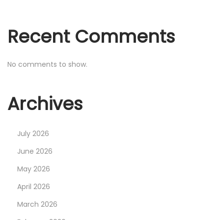
k
P
Recent Comments
e
m
u
No comments to show.
d
a
Archives
t
o
g
July 2026
e
June 2026
l
N
M
May 2026
e
e
April 2026
x
n
March 2026
t
a