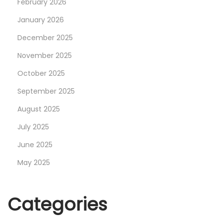
February 2026
p
n
o
g
January 2026
s
B
December 2025
t
e
November 2025
:
s
a
October 2025
r
September 2025
d
August 2025
e
July 2025
n
g
June 2025
a
May 2025
n
S
Categories
D
Y