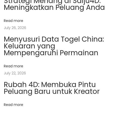
Strategi Menang di Salju4D:
o
i
a
Meningkatkan Peluang Anda
s
K
t
e
v
Read more
:
b
July 26, 2026
e
i
r
Menyusuri Data Togel China:
Keluaran yang
u
g
Mempengaruhi Permainan
n
t
a
u
Read more
n
t
July 22, 2026
g
Rubah 4D: Membuka Pintu
a
i
Peluang Baru untuk Kreator
n
o
:
Read more
T