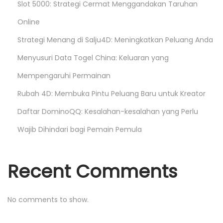
Slot 5000: Strategi Cermat Menggandakan Taruhan
n
Online
S
t
Strategi Menang di Salju4D: Meningkatkan Peluang Anda
r
Menyusuri Data Togel China: Keluaran yang
a
Mempengaruhi Permainan
t
e
Rubah 4D: Membuka Pintu Peluang Baru untuk Kreator
g
Daftar DominoQQ: Kesalahan-kesalahan yang Perlu
i
Wajib Dihindari bagi Pemain Pemula
I
n
i
Recent Comments
N
C
e
a
No comments to show.
x
r
t
a