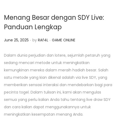
Menang Besar dengan SDY Live:
Panduan Lengkap
.
.
P
P
June 25, 2025
by
RAf4L
GAME ONLINE
o
o
s
s
Dalam dunia perjudian dan lotere, sejumlah petaruh yang
t
t
sedang mencari metode untuk meningkatkan
e
e
kemungkinan mereka dalam meraih hadiah besar. Salah
d
d
satu metode yang kian dikenal adalah via live SDY, yang
o
i
memberikan sensasi interaksi dan mendebarkan bagi para
n
n
pecinta togel. Dalam tulisan ini, kami akan mengulas
semua yang perlu kalian Anda tahu tentang live draw SDY
dan cara kalian dapat menggunakannya untuk
meningkatkan kesempatan menang Anda.