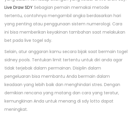
Live Draw SDY
Sebagian pemain memakai metode
tertentu, contohnya mengambil angka berdasarkan hari
yang penting atau penggunaan sistem numerologi. Cara
ini bisa memberikan keyakinan tambahan saat melakukan
bet pada live togel sdy.
Selain, atur anggaran kamu secara bijak saat bermain togel
sidney pools. Tentukan limit tertentu untuk diri anda agar
tidak terjebak dalam permainan. Disiplin dalam
pengeluaran bisa membantu Anda bermain dalam
keadaan yang lebih baik dan menghindari stres. Dengan
demikian rencana yang matang dan cara yang teratur,
kemungkinan Anda untuk menang di sdy lotto dapat
meningkat.
P
P
K
r
a