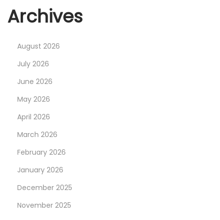
p
C
Archives
o
e
s
m
August 2026
t
e
:
r
July 2026
l
June 2026
a
May 2026
n
April 2026
g
u
March 2026
n
February 2026
t
January 2026
u
k
December 2025
M
November 2025
e