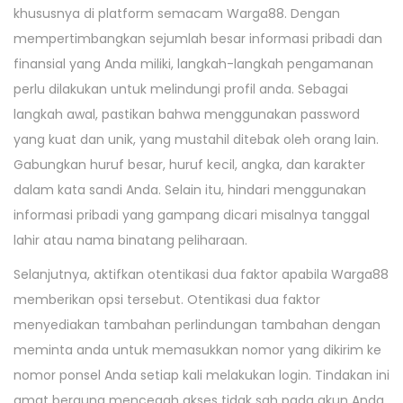
khususnya di platform semacam Warga88. Dengan
mempertimbangkan sejumlah besar informasi pribadi dan
finansial yang Anda miliki, langkah-langkah pengamanan
perlu dilakukan untuk melindungi profil anda. Sebagai
langkah awal, pastikan bahwa menggunakan password
yang kuat dan unik, yang mustahil ditebak oleh orang lain.
Gabungkan huruf besar, huruf kecil, angka, dan karakter
dalam kata sandi Anda. Selain itu, hindari menggunakan
informasi pribadi yang gampang dicari misalnya tanggal
lahir atau nama binatang peliharaan.
Selanjutnya, aktifkan otentikasi dua faktor apabila Warga88
memberikan opsi tersebut. Otentikasi dua faktor
menyediakan tambahan perlindungan tambahan dengan
meminta anda untuk memasukkan nomor yang dikirim ke
nomor ponsel Anda setiap kali melakukan login. Tindakan ini
amat berguna mencegah akses tidak sah pada akun Anda,