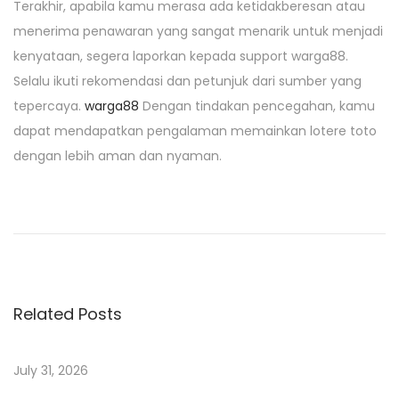
Terakhir, apabila kamu merasa ada ketidakberesan atau
menerima penawaran yang sangat menarik untuk menjadi
kenyataan, segera laporkan kepada support warga88.
Selalu ikuti rekomendasi dan petunjuk dari sumber yang
tepercaya.
warga88
Dengan tindakan pencegahan, kamu
dapat mendapatkan pengalaman memainkan lotere toto
dengan lebih aman dan nyaman.
P
P
P
r
e
o
e
r
v
b
s
i
a
Related Posts
o
n
t
u
d
s
i
July 31, 2026
n
p
n