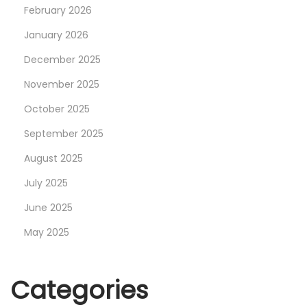
February 2026
N
M
e
e
January 2026
x
n
December 2025
t
g
November 2025
p
o
o
p
October 2025
s
t
September 2025
t
i
August 2025
:
m
July 2025
a
l
June 2025
k
May 2025
a
n
Categories
P
e