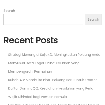
n
a
:
Search
M
Search
e
n
e
Recent Posts
m
u
Strategi Menang di Salju4D: Meningkatkan Peluang Anda
k
a
Menyusuri Data Togel China: Keluaran yang
n
Mempengaruhi Permainan
P
Rubah 4D: Membuka Pintu Peluang Baru untuk Kreator
o
Daftar DominoQQ: Kesalahan-kesalahan yang Perlu
l
a
Wajib Dihindari bagi Pemain Pemula
y