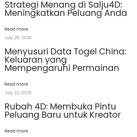
Strategi Menang di Salju4D:
o
i
a
Meningkatkan Peluang Anda
s
L
t
i
v
Read more
:
n
July 26, 2026
g
i
k
Menyusuri Data Togel China:
Keluaran yang
u
g
Mempengaruhi Permainan
n
g
a
a
Read more
n
t
July 22, 2026
T
Rubah 4D: Membuka Pintu
e
i
Peluang Baru untuk Kreator
n
o
a
Read more
n