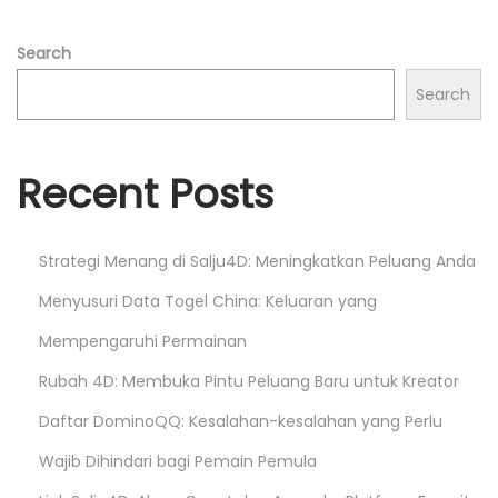
n
g
d
Search
i
Search
T
r
a
Recent Posts
i
l
Strategi Menang di Salju4D: Meningkatkan Peluang Anda
s
E
Menyusuri Data Togel China: Keluaran yang
n
Mempengaruhi Permainan
d
Rubah 4D: Membuka Pintu Peluang Baru untuk Kreator
B
Daftar DominoQQ: Kesalahan-kesalahan yang Perlu
a
r
Wajib Dihindari bagi Pemain Pemula
&