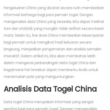
Pengeluaran China yang dicatat secara rutin memberikan
informasi berharga bagi para pemain togel. Dengan
menganalisis data China yang tersedia, kita dapat melihat
tren dan statistik yang mungkin tidak terlihat secara kasat
mata. Selain itu, live draw China memberikan kesempatan
bagi pemain untuk mengikuti hasil keluaran secara
langsung, menjadikan pengamatan dan analisis semakin
interaktif. Dalam artikel ini, kita akan membahas lebih
dalam mengenai perbandingan data togel China dan
bagaimana hal tersebut dapat membantu Anda untuk
menemukan pola yang menguntungkan.
Analisis Data Togel China
Data togel China merupakan informasi yang sangat
penting bagi para pemain togel. Dengan menganalisis