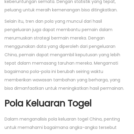
keberuntungan semata. Dengan statistik yang tepat,
peluang untuk meraih kemenangan bisa ditingkatkan.
Selain itu, tren dan pola yang muncul dari hasil
pengeluaran juga dapat membantu pemain dalam
merumuskan strategi bermain mereka. Dengan
menggunakan data yang diperoleh dari pengeluaran
China, pemain dapat mengambil keputusan yang lebih
tepat dalam memasang taruhan mereka. Mengamati
bagaimana pola-pola ini berubah seiring waktu
memberikan wawasan tambahan yang berharga, yang
bisa dimanfaatkan untuk meningkatkan hasil permainan.
Pola Keluaran Togel
Dalam menganalisis pola keluaran togel China, penting
untuk memahami bagaimana angka-angka tersebut