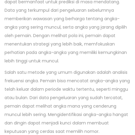
dapat bermanfaat untuk prediksi di masa mendatang.
Data yang terkumpul dari pengeluaran sebelumnya
memberikan wawasan yang berharga tentang angka-
angka yang sering muncul, serta angka yang jarang dipilih
oleh pemain. Dengan melihat pola ini, pemain dapat
menentukan strategi yang lebih baik, memfokuskan
perhatian pada angka-angka yang memiliki kemungkinan
lebih tinggi untuk muncul.
Salah satu metode yang umum digunakan adalah analisis
frekuensi angka. Pemain bisa mencatat angka-angka yang
telah keluar dalam periode waktu tertentu, seperti minggu
atau bulan. Dari data pengeluaran yang sudah tercatat,
pemain dapat melihat angka mana yang cenderung
muncul lebih sering. Mengidentifikasi angka-angka hangat
dan dingin dapat menjadi kunci dalam membuat
keputusan yang cerdas saat memilih nomor.