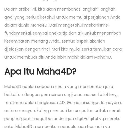
Dalam artikel ini, kita akan membahas langkah-langkah
awal yang perlu diketahui untuk memulai perjalanan Anda
dalam dunia Maha4D. Dari mengetahui mekanisme
fundamental, sampai aneka tip dan trik untuk menambah
kesempatan menang Anda, semua aspek akanlah
dijelaskan dengan rinci. Mari kita mulai serta temukan cara
untuk membuat diri Anda lebih mahir dalam Maha4D.
Apa Itu Maha4D?
Maha4D adalah sebuah media yang memberikan jasa
berkaitan dengan permainan angka nomor serta lottery,
terutama dalam ringkasan 4D. Game ini sangat lumayan di
antara masyarakat yg mencari kesempatan untuk meraih
penghargaan megatbesar dengan digit-digital yg mereka
suka. Maha4D memberikan pengalaman bermain yg