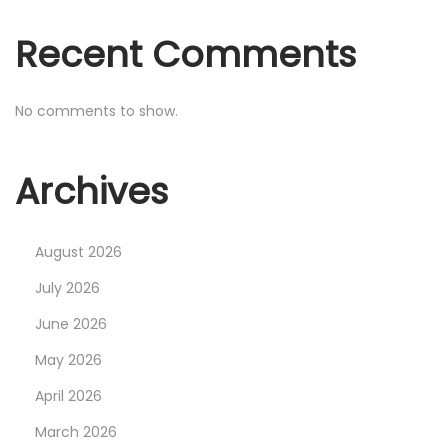
e
g
Recent Comments
i
N
S
No comments to show.
e
t
x
r
t
a
Archives
p
t
o
e
August 2026
s
g
t
i
July 2026
:
C
June 2026
e
May 2026
r
April 2026
d
a
March 2026