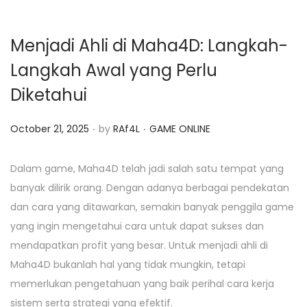
Menjadi Ahli di Maha4D: Langkah-
Langkah Awal yang Perlu
Diketahui
.
.
P
P
October 21, 2025
by
RAf4L
GAME ONLINE
o
o
s
s
Dalam game, Maha4D telah jadi salah satu tempat yang
t
t
banyak dilirik orang. Dengan adanya berbagai pendekatan
e
e
dan cara yang ditawarkan, semakin banyak penggila game
d
d
yang ingin mengetahui cara untuk dapat sukses dan
o
i
mendapatkan profit yang besar. Untuk menjadi ahli di
n
n
Maha4D bukanlah hal yang tidak mungkin, tetapi
memerlukan pengetahuan yang baik perihal cara kerja
sistem serta strategi yang efektif.