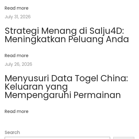
v
:
e
Read more
s
i
July 31, 2026
i
Strategi Menang di Salju4D:
n
g
Meningkatkan Peluang Anda
S
l
a
o
Read more
t
t
July 26, 2026
D
Menyusuri Data Togel China:
e
i
Keluaran yang
p
Mempengaruhi Permainan
o
o
s
Read more
n
i
t
D
Search