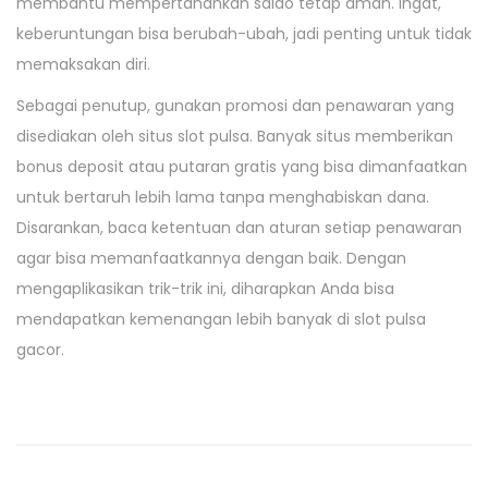
membantu mempertahankan saldo tetap aman. Ingat,
keberuntungan bisa berubah-ubah, jadi penting untuk tidak
memaksakan diri.
Sebagai penutup, gunakan promosi dan penawaran yang
disediakan oleh situs slot pulsa. Banyak situs memberikan
bonus deposit atau putaran gratis yang bisa dimanfaatkan
untuk bertaruh lebih lama tanpa menghabiskan dana.
Disarankan, baca ketentuan dan aturan setiap penawaran
agar bisa memanfaatkannya dengan baik. Dengan
mengaplikasikan trik-trik ini, diharapkan Anda bisa
mendapatkan kemenangan lebih banyak di slot pulsa
gacor.
P
P
R
r
e
o
e
v
v
i