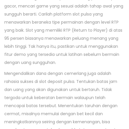
gacor, mencari game yang sesuai adalah tahap awal yang
sungguh berarti. Carilah platform slot pulsa yang
menawarkan beraneka tipe permainan dengan level RTP
yang baik. Slot yang memiliki RTP (Return to Player) di atas
95 persen biasanya menawarkan peluang menang yang
lebih tinggi. Tak hanya itu, pastikan untuk menggunakan
fitur demo yang tersedia untuk latihan sebelum bermain
dengan uang sungguhan.
Mengendalikan dana dengan cemerlang juga adalah
rahasia sukses di slot deposit pulsa. Tentukan batas jam
dan uang yang akan digunakan untuk bertaruh. Tidak
tergoda untuk keberatan bermain walaupun telah
mencapai batas tersebut. Menentukan taruhan dengan
cermat, misalnya memulai dengan bet kecil dan
meningkatkannya seiring dengan kemenangan, bisa