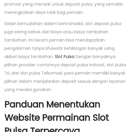
promosi yang menarik untuk deposit pulsa, yang semakin
meningkatkan daya tarik bagi pemain.
Selain kemudahan dalam bertransaksi, slot deposit pulsa
juga sering bebas dari biaya atau biaya tambahan
tambahan. Ini berarti pemain bisa mendapatkan
pengalaman tanpa khawatir kehilangan banyak uang
akibat biaya tambahan.
Slot Pulsa
Dengan banyaknya
pilihan provider contohnya deposit pulsa Indosat, slot pulsa
Tri, dan slot pulsa Telkomsel, para pemain memiliki banyak
pilihan dalam menjalankan deposit sesuai dengan layanan
yang mereka gunakan.
Panduan Menentukan
Website Permainan Slot
Pulsa Terpercaya