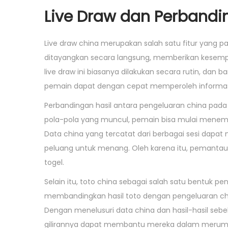
Live Draw dan Perbandi
Live draw china merupakan salah satu fitur yang pal
ditayangkan secara langsung, memberikan kesempa
live draw ini biasanya dilakukan secara rutin, dan 
pemain dapat dengan cepat memperoleh informas
Perbandingan hasil antara pengeluaran china pada s
pola-pola yang muncul, pemain bisa mulai menemuk
Data china yang tercatat dari berbagai sesi dapa
peluang untuk menang. Oleh karena itu, pemantaua
togel.
Selain itu, toto china sebagai salah satu bentuk pen
membandingkan hasil toto dengan pengeluaran ch
Dengan menelusuri data china dan hasil-hasil se
gilirannya dapat membantu mereka dalam merumus