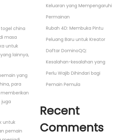
Keluaran yang Mempengaruhi
Permainan
Rubah 4D: Membuka Pintu
 togel china
di masa
Peluang Baru untuk Kreator
ka untuk
Daftar DominoQQ:
yang lainnya,
Kesalahan-kesalahan yang
Perlu Wajib Dihindari bagi
 pemain yang
hina, para
Pemain Pemula
k memberikan
 juga
Recent
k untuk
Comments
kan pemain
a menjadi