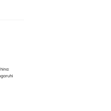
hina:
garuhi