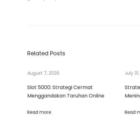
P
P
T
r
h
o
e
e
v
F
s
i
u
Related Posts
o
n
t
u
d
s
a
August 7, 2026
July 31
n
p
m
Slot 5000: Strategi Cermat
Strate
o
e
a
Menggandakan Taruhan Online
Menin
s
n
t
t
v
Read more
Read 
:
a
l
i
A