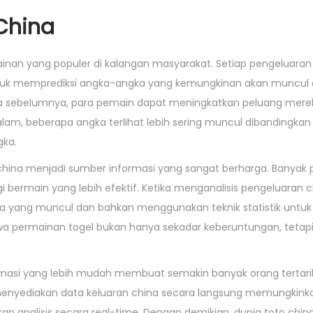
 China
inan yang populer di kalangan masyarakat. Setiap pengeluaran
ntuk memprediksi angka-angka yang kemungkinan akan muncul 
 sebelumnya, para pemain dapat meningkatkan peluang mere
am, beberapa angka terlihat lebih sering muncul dibandingkan 
ka.
w china menjadi sumber informasi yang sangat berharga. Banyak
bermain yang lebih efektif. Ketika menganalisis pengeluaran c
yang muncul dan bahkan menggunakan teknik statistik untu
ahwa permainan togel bukan hanya sekadar keberuntungan, tetapi
ormasi yang lebih mudah membuat semakin banyak orang tertari
ng menyediakan data keluaran china secara langsung memungkin
n analisis secara real-time. Dengan demikian, dunia toto chin