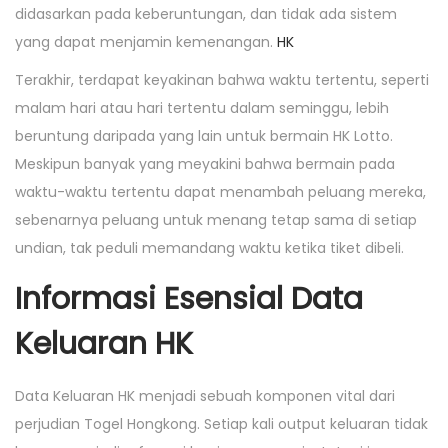
didasarkan pada keberuntungan, dan tidak ada sistem
yang dapat menjamin kemenangan.
HK
Terakhir, terdapat keyakinan bahwa waktu tertentu, seperti
malam hari atau hari tertentu dalam seminggu, lebih
beruntung daripada yang lain untuk bermain HK Lotto.
Meskipun banyak yang meyakini bahwa bermain pada
waktu-waktu tertentu dapat menambah peluang mereka,
sebenarnya peluang untuk menang tetap sama di setiap
undian, tak peduli memandang waktu ketika tiket dibeli.
Informasi Esensial Data
Keluaran HK
Data Keluaran HK menjadi sebuah komponen vital dari
perjudian Togel Hongkong. Setiap kali output keluaran tidak