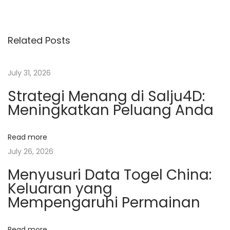
o
v
o
s
i
s
Related Posts
o
d
t
u
a
s
n
July 31, 2026
n
p
F
Strategi Menang di Salju4D:
o
a
a
Meningkatkan Peluang Anda
s
k
t
t
v
Read more
:
a
July 26, 2026
T
i
e
Menyusuri Data Togel China:
Keluaran yang
n
g
Mempengaruhi Permainan
t
a
a
n
Read more