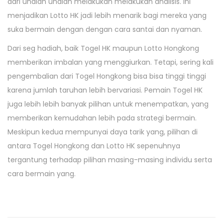
dari undian undian melakukan melakukan analisis. Ini
menjadikan Lotto HK jadi lebih menarik bagi mereka yang
suka bermain dengan dengan cara santai dan nyaman.
Dari seg hadiah, baik Togel HK maupun Lotto Hongkong
memberikan imbalan yang menggiurkan. Tetapi, sering kali
pengembalian dari Togel Hongkong bisa bisa tinggi tinggi
karena jumlah taruhan lebih bervariasi. Pemain Togel HK
juga lebih lebih banyak pilihan untuk menempatkan, yang
memberikan kemudahan lebih pada strategi bermain.
Meskipun kedua mempunyai daya tarik yang, pilihan di
antara Togel Hongkong dan Lotto HK sepenuhnya
tergantung terhadap pilihan masing-masing individu serta
cara bermain yang.
P
P
M
r
i
e
t