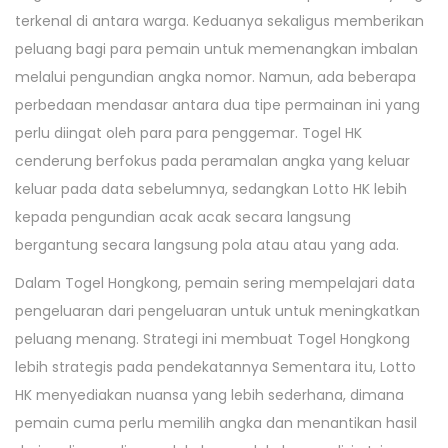
terkenal di antara warga. Keduanya sekaligus memberikan
peluang bagi para pemain untuk memenangkan imbalan
melalui pengundian angka nomor. Namun, ada beberapa
perbedaan mendasar antara dua tipe permainan ini yang
perlu diingat oleh para para penggemar. Togel HK
cenderung berfokus pada peramalan angka yang keluar
keluar pada data sebelumnya, sedangkan Lotto HK lebih
kepada pengundian acak acak secara langsung
bergantung secara langsung pola atau atau yang ada.
Dalam Togel Hongkong, pemain sering mempelajari data
pengeluaran dari pengeluaran untuk untuk meningkatkan
peluang menang. Strategi ini membuat Togel Hongkong
lebih strategis pada pendekatannya Sementara itu, Lotto
HK menyediakan nuansa yang lebih sederhana, dimana
pemain cuma perlu memilih angka dan menantikan hasil