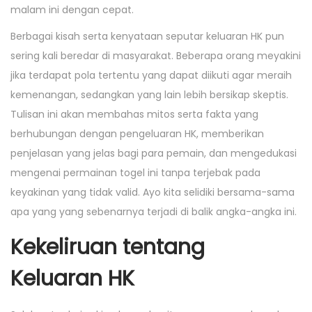
malam ini dengan cepat.
Berbagai kisah serta kenyataan seputar keluaran HK pun
sering kali beredar di masyarakat. Beberapa orang meyakini
jika terdapat pola tertentu yang dapat diikuti agar meraih
kemenangan, sedangkan yang lain lebih bersikap skeptis.
Tulisan ini akan membahas mitos serta fakta yang
berhubungan dengan pengeluaran HK, memberikan
penjelasan yang jelas bagi para pemain, dan mengedukasi
mengenai permainan togel ini tanpa terjebak pada
keyakinan yang tidak valid. Ayo kita selidiki bersama-sama
apa yang yang sebenarnya terjadi di balik angka-angka ini.
Kekeliruan tentang
Keluaran HK