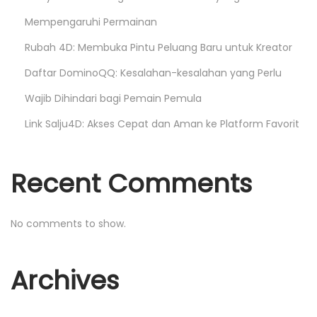
x
t
Mempengaruhi Permainan
t
o
Rubah 4D: Membuka Pintu Peluang Baru untuk Kreator
p
s
Daftar DominoQQ: Kesalahan-kesalahan yang Perlu
o
s
s
e
Wajib Dihindari bagi Pemain Pemula
t
r
Link Salju4D: Akses Cepat dan Aman ke Platform Favorit
:
t
a
Recent Comments
K
e
n
No comments to show.
y
a
Archives
t
a
a