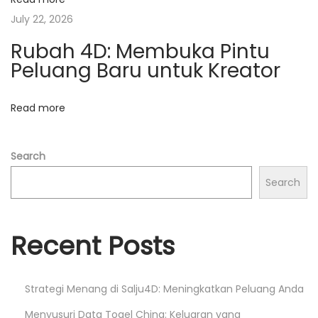
g
t
July 22, 2026
P
Rubah 4D: Membuka Pintu
e
i
Peluang Baru untuk Kreator
n
o
g
Read more
e
n
l
u
Search
a
Search
r
a
n
Recent Posts
H
K
Strategi Menang di Salju4D: Meningkatkan Peluang Anda
N
M
e
i
Menyusuri Data Togel China: Keluaran yang