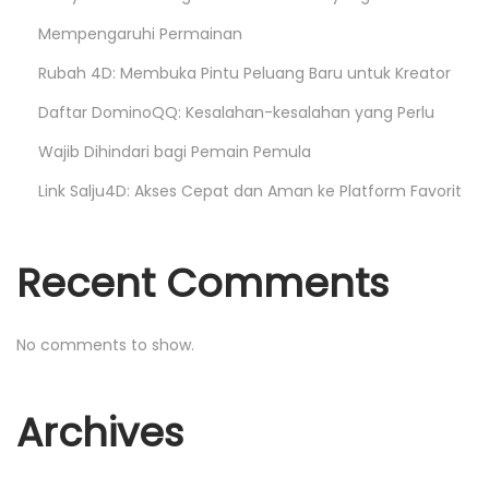
s
Mempengaruhi Permainan
i
Rubah 4D: Membuka Pintu Peluang Baru untuk Kreator
l
Daftar DominoQQ: Kesalahan-kesalahan yang Perlu
K
e
Wajib Dihindari bagi Pemain Pemula
l
Link Salju4D: Akses Cepat dan Aman ke Platform Favorit
u
a
Recent Comments
r
a
n
No comments to show.
H
K
Archives
N
M
e
i
x
t