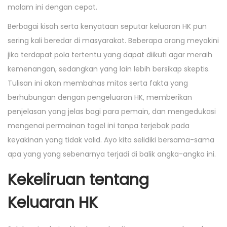
malam ini dengan cepat.
Berbagai kisah serta kenyataan seputar keluaran HK pun
sering kali beredar di masyarakat. Beberapa orang meyakini
jika terdapat pola tertentu yang dapat diikuti agar meraih
kemenangan, sedangkan yang lain lebih bersikap skeptis.
Tulisan ini akan membahas mitos serta fakta yang
berhubungan dengan pengeluaran HK, memberikan
penjelasan yang jelas bagi para pemain, dan mengedukasi
mengenai permainan togel ini tanpa terjebak pada
keyakinan yang tidak valid. Ayo kita selidiki bersama-sama
apa yang yang sebenarnya terjadi di balik angka-angka ini.
Kekeliruan tentang
Keluaran HK