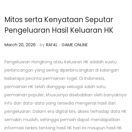
Mitos serta Kenyataan Seputar
Pengeluaran Hasil Keluaran HK
.
.
P
P
March 20, 2026
by
RAf4L
GAME ONLINE
o
o
s
s
Pengeluaran Hongkong atau Keluaran HK adalah suatu
t
t
perbincangan yang sering diperbincangkan di kalangan
e
e
beberapa pecinta permainan togel. Di Indonesia,
d
d
permainan HK telah dianggap sebagai salah satu
o
i
permainan populer, khususnya disebabkan oleh banyaknya
n
n
info dan data-data yang tersedia mengenai hasil dari
pengeluaran. Dalam era digital kini, akses terhadap data HK
semakin mudah, sehingga pemain dapat mendapatkan
informasi terkini tentang hasil HK hari ini maupun hasil HK