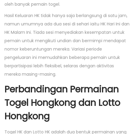
oleh banyak pemain togel.
Hasil Keluaran HK tidak hanya saja berlangsung di satu jam,
namun umumnya ada dua sesi di sehari iaitu HK Hari Ini dan
HK Malam Ini. Tiada sesi menyediakan kesempatan untuk
pemain untuk mengikuti undian dan bermimpi mendapat
nomor keberuntungan mereka. Variasi periode
pengeluaran ini memudahkan beberapa pemain untuk
berpartisipasi lebih fleksibel, selaras dengan aktivitas
mereka masing-masing.
Perbandingan Permainan
Togel Hongkong dan Lotto
Hongkong
Togel HK dan Lotto HK adalah dua bentuk permainan yang