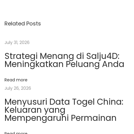
o
v
o
s
i
s
Related Posts
o
d
t
u
a
s
n
July 31, 2026
n
p
K
Strategi Menang di Salju4D:
o
e
a
Meningkatkan Peluang Anda
s
n
t
y
v
Read more
:
a
July 26, 2026
t
i
a
Menyusuri Data Togel China:
Keluaran yang
a
g
Mempengaruhi Permainan
n
S
a
e
Read more