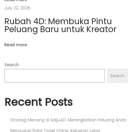
p
t
July 22, 2026
u
Rubah 4D: Membuka Pintu
t
i
Peluang Baru untuk Kreator
a
o
r
Read more
S
n
t
a
Search
t
Search
i
s
t
Recent Posts
i
k
Strategi Menang di Salju4D: Meningkatkan Peluang Anda
H
a
Menyusuri Data Togel China: Keluaran yang