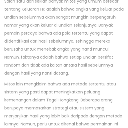
Salah satu dari sekian banyak mitos yang umum beredar
tentang Keluaran HK adalah bahwa angka yang keluar pada
undian sebelumnya akan sangat mungkin berpengaruh
nomor yang akan keluar di undian selanjutnya. Banyak
pemain percaya bahwa ada pola tertentu yang dapat
diidentifikasi dari hasil sebelumnya, sehingga mereka
berusaha untuk menebak angka yang nanti muncul.
Namun, faktanya adalah bahwa setiap undian bersifat
random dan tidak ada kaitan antara hasil sebelumnya
dengan hasil yang nanti datang.
Mitos lain mengklaim bahwa ada metode tertentu atau
sistem yang pasti dapat meningkatkan peluang
kemenangan dalam Togel Hongkong. Beberapa orang
berupaya memasarkan strategi atau sistem yang
menjanjikan hasil yang lebih baik daripada dengan metode
lainnya. Namun, perlu untuk dikenal bahwa permainan ini