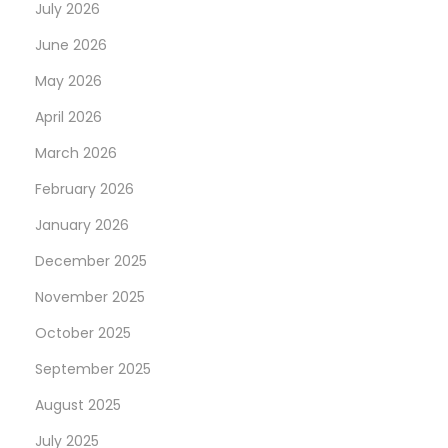
July 2026
t
o
June 2026
p
s
o
d
May 2026
s
a
April 2026
t
n
March 2026
:
F
February 2026
a
k
January 2026
t
December 2025
a
November 2025
T
e
October 2025
n
September 2025
t
August 2025
a
July 2025
n