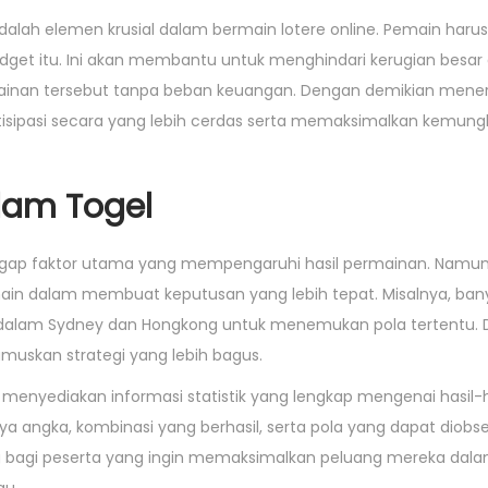
dalah elemen krusial dalam bermain lotere online. Pemain har
udget itu. Ini akan membantu untuk menghindari kerugian besar
ainan tersebut tanpa beban keuangan. Dengan demikian mene
artisipasi secara yang lebih cerdas serta memaksimalkan kemung
alam Togel
ggap faktor utama yang mempengaruhi hasil permainan. Namun, d
in dalam membuat keputusan yang lebih tepat. Misalnya, ba
 dalam Sydney dan Hongkong untuk menemukan pola tertentu.
muskan strategi yang lebih bagus.
o, menyediakan informasi statistik yang lengkap mengenai hasil-h
nya angka, kombinasi yang berhasil, serta pola yang dapat diobse
ing bagi peserta yang ingin memaksimalkan peluang mereka dal