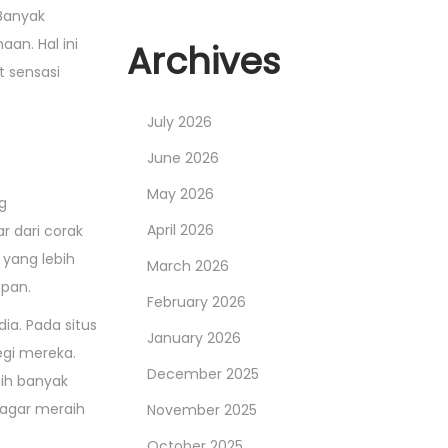
anyak
an. Hal ini
Archives
 sensasi
July 2026
June 2026
May 2026
g
April 2026
r dari corak
 yang lebih
March 2026
epan.
February 2026
ia. Pada situs
January 2026
egi mereka.
December 2025
ih banyak
 agar meraih
November 2025
October 2025