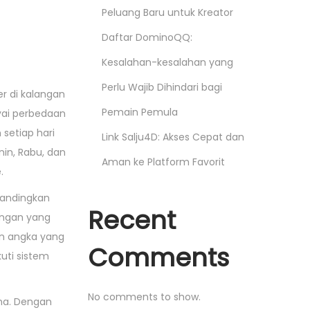
Peluang Baru untuk Kreator
Daftar DominoQQ:
Kesalahan-kesalahan yang
Perlu Wajib Dihindari bagi
r di kalangan
Pemain Pemula
yai perbedaan
setiap hari
Link Salju4D: Akses Cepat dan
n, Rabu, dan
Aman ke Platform Favorit
.
bandingkan
Recent
angan yang
an angka yang
Comments
uti sistem
No comments to show.
ama. Dengan