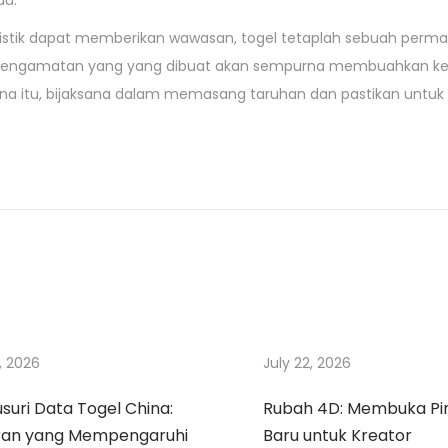
au.
tistik dapat memberikan wawasan, togel tetaplah sebuah perm
wa pengamatan yang yang dibuat akan sempurna membuahkan 
rena itu, bijaksana dalam memasang taruhan dan pastikan untuk
, 2026
July 22, 2026
suri Data Togel China:
Rubah 4D: Membuka Pin
ran yang Mempengaruhi
Baru untuk Kreator