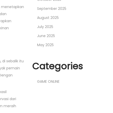
us menetapkan
September 2025
 dan
August 2025
rapkan
July 2025
kinan
June 2025
May 2025
i sebalik itu
Categories
nyak pemain
 Dengan
GAME ONLINE
asil
rvasi dari
am meraih