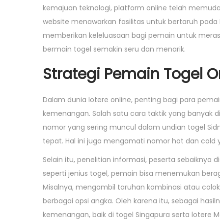
kemajuan teknologi, platform online telah memud
website menawarkan fasilitas untuk bertaruh pada
memberikan keleluasaan bagi pemain untuk mera
bermain togel semakin seru dan menarik.
Strategi Pemain Togel O
Dalam dunia lotere online, penting bagi para pema
kemenangan. Salah satu cara taktik yang banyak dip
nomor yang sering muncul dalam undian togel Sidn
tepat. Hal ini juga mengamati nomor hot dan cold
Selain itu, penelitian informasi, peserta sebaiknya
seperti jenius togel, pemain bisa menemukan berag
Misalnya, mengambil taruhan kombinasi atau colo
berbagai opsi angka. Oleh karena itu, sebagai ha
kemenangan, baik di togel Singapura serta lotere 