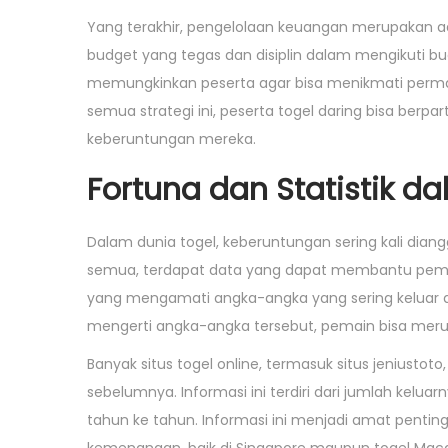
Yang terakhir, pengelolaan keuangan merupakan a
budget yang tegas dan disiplin dalam mengikuti b
memungkinkan peserta agar bisa menikmati perm
semua strategi ini, peserta togel daring bisa berp
keberuntungan mereka.
Fortuna dan Statistik d
Dalam dunia togel, keberuntungan sering kali dian
semua, terdapat data yang dapat membantu pema
yang mengamati angka-angka yang sering keluar
mengerti angka-angka tersebut, pemain bisa meru
Banyak situs togel online, termasuk situs jeniustot
sebelumnya. Informasi ini terdiri dari jumlah keluar
tahun ke tahun. Informasi ini menjadi amat pent