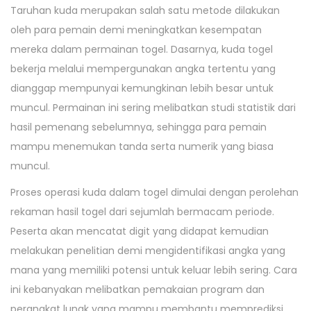
Taruhan kuda merupakan salah satu metode dilakukan
oleh para pemain demi meningkatkan kesempatan
mereka dalam permainan togel. Dasarnya, kuda togel
bekerja melalui mempergunakan angka tertentu yang
dianggap mempunyai kemungkinan lebih besar untuk
muncul. Permainan ini sering melibatkan studi statistik dari
hasil pemenang sebelumnya, sehingga para pemain
mampu menemukan tanda serta numerik yang biasa
muncul.
Proses operasi kuda dalam togel dimulai dengan perolehan
rekaman hasil togel dari sejumlah bermacam periode.
Peserta akan mencatat digit yang didapat kemudian
melakukan penelitian demi mengidentifikasi angka yang
mana yang memiliki potensi untuk keluar lebih sering. Cara
ini kebanyakan melibatkan pemakaian program dan
perangkat lunak yang mampu membantu memprediksi