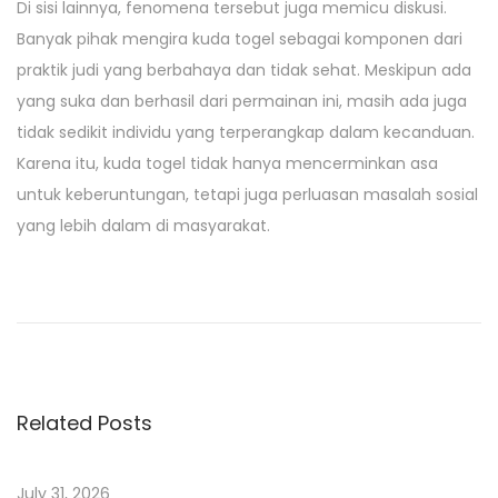
Di sisi lainnya, fenomena tersebut juga memicu diskusi.
Banyak pihak mengira kuda togel sebagai komponen dari
praktik judi yang berbahaya dan tidak sehat. Meskipun ada
yang suka dan berhasil dari permainan ini, masih ada juga
tidak sedikit individu yang terperangkap dalam kecanduan.
Karena itu, kuda togel tidak hanya mencerminkan asa
untuk keberuntungan, tetapi juga perluasan masalah sosial
yang lebih dalam di masyarakat.
P
P
T
r
o
o
e
g
v
e
s
i
l
Related Posts
o
D
t
u
i
s
I
July 31, 2026